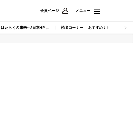
会員ページ
メニュー
はたらくの未来へ/日本HP
読者コーナー
おすすめナビ
マイナビB