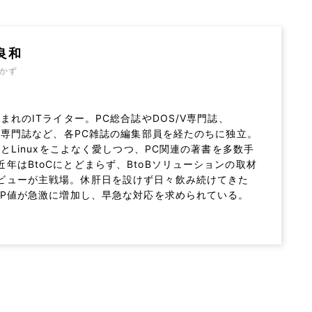
良和
かず
生まれのITライター。PC総合誌やDOS/V専門誌、
ows専門誌など、各PC雑誌の編集部員を経たのちに独立。
wsとLinuxをこよなく愛しつつ、PC関連の著書を多数手
近年はBtoCにとどまらず、BtoBソリューションの取材
ビューが主戦場。休肝日を設けず日々飲み続けてきた
GTP値が急激に増加し、早急な対応を求められている。