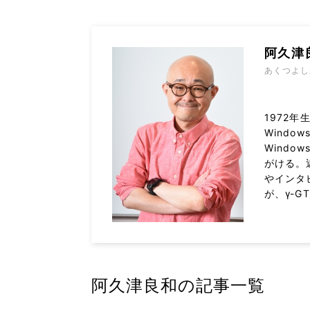
阿久津
あくつよし
1972年
Wind
Windo
がける。
やインタ
が、γ-
阿久津良和の記事一覧