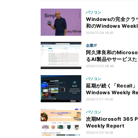
パソコン
Windowsの完全クラウ
和のWindows Weekly
2024/11/24 16:00
企業IT
阿久津良和のMicrosof
るAI製品やサービスた
2024/11/22 08:49
パソコン
延期が続く「Recal
Windows Weekly Re
2024/11/17 16:00
パソコン
次期Microsoft 365
Weekly Report
2024/11/10 16:00