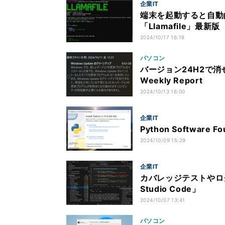
企業IT
端末を起動すると自動
「Llamafile」最新版
2024/10/17 16:18
パソコン
バージョン24H2で消せ
Weekly Report
2024/10/13 16:00
企業IT
Python Software 
2024/10/09 15:29
企業IT
カバレッジテストやログ解
Studio Code」
2024/10/07 13:41
パソコン