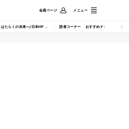
会員ページ
メニュー
はたらくの未来へ/日本HP
読者コーナー
おすすめナビ
マイナビB