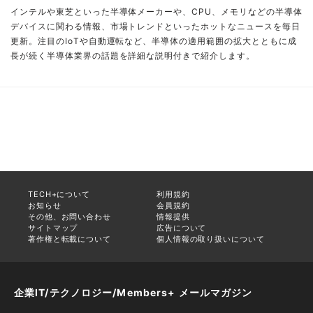
インテルや東芝といった半導体メーカーや、CPU、メモリなどの半導体
デバイスに関わる情報、市場トレンドといったホットなニュースを毎日
更新。注目のIoTや自動運転など、半導体の適用範囲の拡大とともに成
長が続く半導体業界の話題を詳細な説明付きで紹介します。
TECH+について
利用規約
お知らせ
会員規約
その他、お問い合わせ
情報提供
サイトマップ
広告について
著作権と転載について
個人情報の取り扱いについて
企業IT/テクノロジー/Members+ メールマガジン