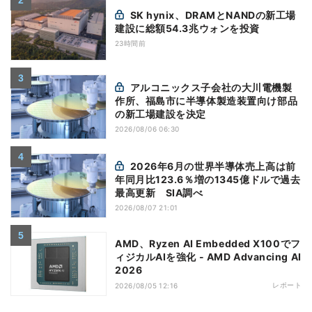
SK hynix、DRAMとNANDの新工場
建設に総額54.3兆ウォンを投資
23時間前
アルコニックス子会社の大川電機製
作所、福島市に半導体製造装置向け部品
の新工場建設を決定
2026/08/06 06:30
2026年6月の世界半導体売上高は前
年同月比123.6％増の1345億ドルで過去
最高更新 SIA調べ
2026/08/07 21:01
AMD、Ryzen AI Embedded X100でフ
ィジカルAIを強化 - AMD Advancing AI
2026
レポート
2026/08/05 12:16