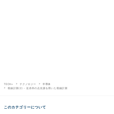
TECH+
テクノロジー
半導体
視線計測(2) - 近赤外の点光源を用いた視線計測
このカテゴリーについて