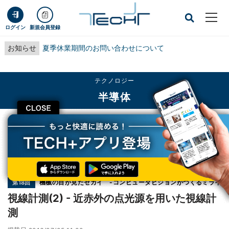
ログイン
新規会員登録
お知らせ
夏季休業期間のお問い合わせについて
テクノロジー
半導体
CLOSE
TECH+
テクノロジー
半導体
視線計測(2) - 近赤外の点光源を用いた視線計測
連載
機械の目が見たセカイ -コンピュータビジョンがつくるミライ
第18回
視線計測(2) - 近赤外の点光源を用いた視線計
測