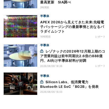
最高更新 SIA調べ
2時間前
半導体
APEX 2026から見えてきた未来:先端電
子パッケージングの最新事情と次なるパ
ラダイムシフト
16時間前
レポート
半導体
レゾナックの2026年12月期上期のコ
ア営業利益は前年同期比2.6倍の888億
円、AI向け半導体材料が好調
レポート
2026/08/06 18:26
半導体
Silicon Labs、低消費電力
Bluetooth LE SoC「BG2B」を発表
2026/08/06 16:03