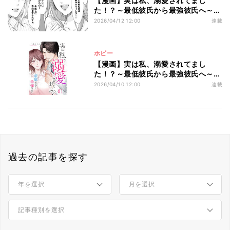
【漫画】実は私、溺愛されてまし
た！？～最低彼氏から最強彼氏へ～
第3回 「バレちゃった〜」後輩と彼氏
2026/04/12 12:00
連載
に目の前で交際宣言され…最悪の状況
を一転させたとある人物とは？
ホビー
【漫画】実は私、溺愛されてまし
た！？～最低彼氏から最強彼氏へ～
第1回 「飯まだ～?」結婚前から家政
2026/04/10 12:00
連載
婦扱いの彼氏。さらに職場では仕事の
できない後輩に悩まされ…
過去の記事を探す