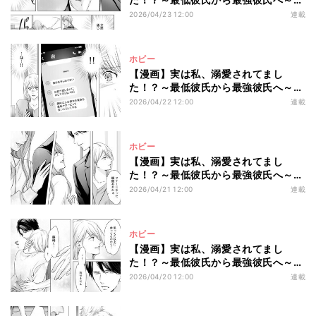
第14回 あっという間に社内に広まっ
2026/04/23 12:00
連載
ていく噂。どれだけ否定しても誰も信
じてくれず…
ホビー
【漫画】実は私、溺愛されてまし
た！？～最低彼氏から最強彼氏へ～
第13回 「俺はあきらめてない」復縁
2026/04/22 12:00
連載
を迫る元カレから送られてきた“脅
し”とは?
ホビー
【漫画】実は私、溺愛されてまし
た！？～最低彼氏から最強彼氏へ～
第12回 私から彼氏を寝取った後輩に
2026/04/21 12:00
連載
またロックオンされ…
ホビー
【漫画】実は私、溺愛されてまし
た！？～最低彼氏から最強彼氏へ～
第11回 優しい彼氏と楽しいデートの
2026/04/20 12:00
連載
はずが…突然現れた人物とは?