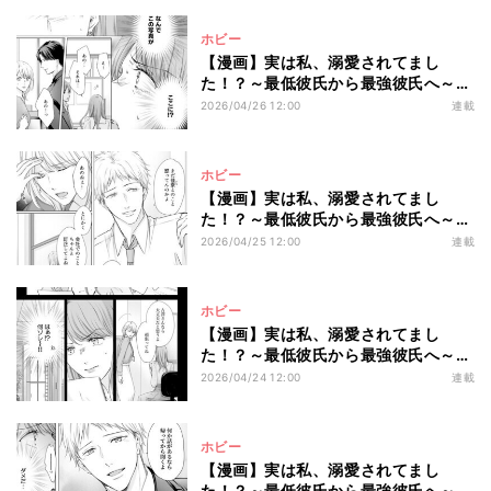
ホビー
【漫画】実は私、溺愛されてまし
た！？～最低彼氏から最強彼氏へ～
第17回 朝出社すると、オフィスの壁
2026/04/26 12:00
連載
に衝撃の写真が貼られていて――!?
ホビー
【漫画】実は私、溺愛されてまし
た！？～最低彼氏から最強彼氏へ～
第16回 「もう浮気しないからさ～」
2026/04/25 12:00
連載
勘違いモラ男を黙らせた元カノの言葉
とは?
ホビー
【漫画】実は私、溺愛されてまし
た！？～最低彼氏から最強彼氏へ～
第15回 私は可愛いから仕事を回りに
2026/04/24 12:00
連載
やらせて当然! なのに1人目障りな先輩
が…
ホビー
【漫画】実は私、溺愛されてまし
た！？～最低彼氏から最強彼氏へ～