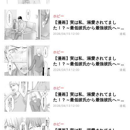
ン後輩甘い告白に身も心もほどけてゆ
く
ホビー
【漫画】実は私、溺愛されてまし
た！？～最低彼氏から最強彼氏へ～
第6回 「本気なんです」社内で人気の
2026/04/15 12:00
連載
イケメン君の家に上がったら…予想外
の展開に!?
ホビー
【漫画】実は私、溺愛されてまし
た！？～最低彼氏から最強彼氏へ～
第5回 3年付き合った彼女に見放さ
2026/04/14 12:00
連載
れ…「明日から飯作ってくれる女呼ば
なきゃ」
ホビー
【漫画】実は私、溺愛されてまし
た！？～最低彼氏から最強彼氏へ～
第4回 「経理部の女と付き合ってれば
2026/04/13 12:00
連載
融通きくから」3年付き合った彼氏が
想像を超えたクズだった
ホビー