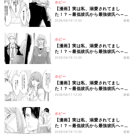
ホビー
【漫画】実は私、溺愛されてまし
た！？～最低彼氏から最強彼氏へ～
第10回 「俺のこと好きなんだろ?」勘
2026/04/19 12:00
連載
違い元カレに待ち伏せされ――!?
ホビー
【漫画】実は私、溺愛されてまし
た！？～最低彼氏から最強彼氏へ～
第9回 浮気をしたのは自分なのに…上
2026/04/18 12:00
連載
から目線のメッセージを送ってくる元
カレに恐怖
ホビー
【漫画】実は私、溺愛されてまし
た！？～最低彼氏から最強彼氏へ～
第8回 私から彼氏を略奪した…よね!?
2026/04/17 12:00
連載
後輩の"恋愛相談”が理解不能
ホビー
【漫画】実は私、溺愛されてまし
た！？～最低彼氏から最強彼氏へ～
第7回 彼氏と別れたその夜に…イケメ
2026/04/16 12:00
連載