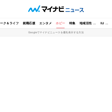
ワーク＆ライフ
就職応援
エンタメ
ホビー
特集
地域活性
IIJ
Googleでマイナビニュースを優先表示する方法