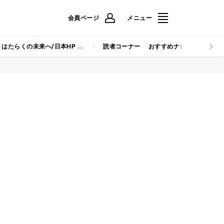
会員ページ
メニュー
はたらくの未来へ/日本HP
読者コーナー
おすすめナビ
マイナビB