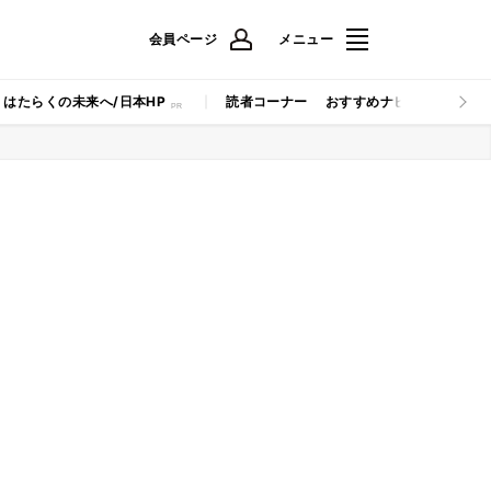
会員ページ
メニュー
はたらくの未来へ/日本HP
読者コーナー
おすすめナビ
マイナビB