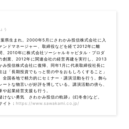
ょう
年千葉県生まれ。2000年5月にさわかみ投信株式会社に入
ァンドマネージャー、取締役などを経て2012年に離
間、2010年に株式会社ソーシャルキャピタル・プロダ
の創業、2012年に関連会社の経営再建を実行し、2013
かみ投信株式会社に復帰、同年1月に代表取締役社長に
在は「長期投資でもっと世の中をおもしろくすること」
、全国各地で精力的にセミナー・講演活動を行う。飾ら
レートな物言いが好評を博している。講演活動の傍ら、
筆や起業経営支援も行う。
儲けない勇気 さわかみ投信の軌跡』(幻冬舎)など。
サイト：
https://www.sawakami.co.jp/