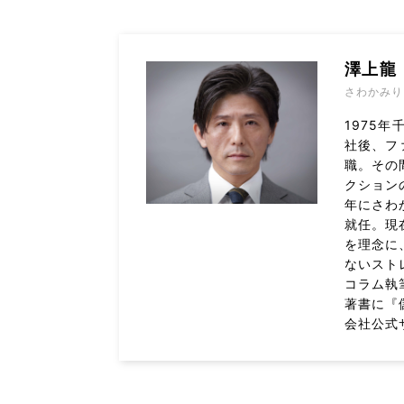
澤上龍
さわかみり
1975
社後、フ
職。その
クション
年にさわ
就任。現
を理念に
ないスト
コラム執
著書に『
会社公式