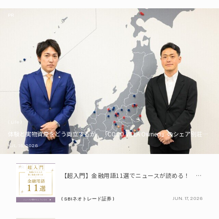
PR
( Life )
体験と実物資産をどう両立するか。「COCO VILLA Owners」のシェア別荘とい
JUL. 16, 2026
PR
【超入門】金融用語11選でニュースが読める！ 知識ゼロからの賢い資産の育て方
JUN. 17, 2026
( SBIネオトレード証券 )