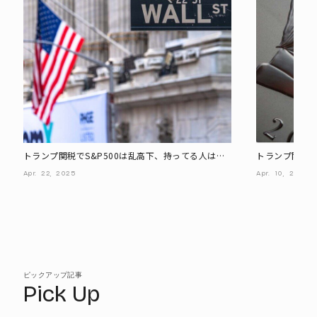
トランプ関税でS&P500は乱高下、持ってる人は売
トランプ関税に
った方がいい?
株・3選
Apr.
22,
2025
Apr.
10,
2025
ピックアップ記事
Pick Up