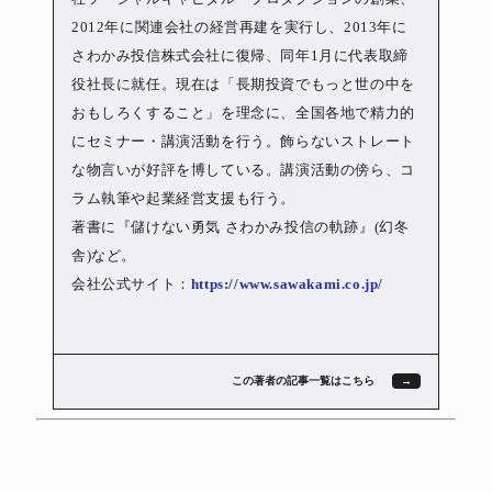
2012年に関連会社の経営再建を実行し、2013年に
さわかみ投信株式会社に復帰、同年1月に代表取締
役社長に就任。現在は「長期投資でもっと世の中を
おもしろくすること」を理念に、全国各地で精力的
にセミナー・講演活動を行う。飾らないストレート
な物言いが好評を博している。講演活動の傍ら、コ
ラム執筆や起業経営支援も行う。
著書に『儲けない勇気 さわかみ投信の軌跡』(幻冬
舎)など。
会社公式サイト：
https://www.sawakami.co.jp/
この著者の記事一覧はこちら