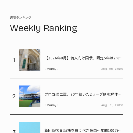
週間ランキング
Weekly Ranking
【2026年8月】個人向け国債、固定5年は2%台
1
へ - 変動10年・固定3年は? 100万円購入時の
Money
Aug.
05,
2026
利子も紹介
プロ野球二軍、70年続いた2リーグ制を解体
2
――「3地区制」導入で何が変わる?
Money
Aug.
01,
2026
新NISAで配当株を買うべき理由…年間100万円
3