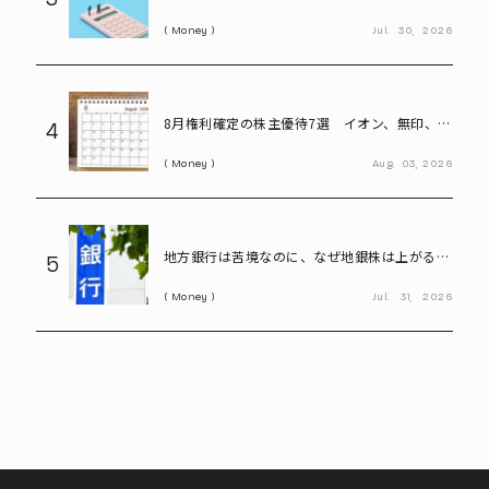
の配当金なら約20万円の差がつく
Money
Jul.
30,
2026
8月権利確定の株主優待7選 イオン、無印、U-
4
NEXT…今買いたい人気銘柄を紹介
Money
Aug.
03,
2026
地方銀行は苦境なのに、なぜ地銀株は上がる?
5
再編期待で注目の割安株を読み解く
Money
Jul.
31,
2026