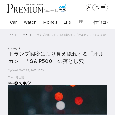
Powered by
Car
Watch
Money
Life
PR
住宅ロー
Top
Money
トランプ関税により見え隠れする「オルカン」「S＆P500」の落
Car
Watch
Money
Life
( Money )
1301
1028
1261
2339
トランプ関税により見え隠れする「オル
カン」「S＆P500」の落とし穴
PR
Updated MAY. 08, 2025 15:59
住宅ローン
362
Text :
澤上龍
SBIネオトレード証券
27
Share
All Articles
特集&連載記事