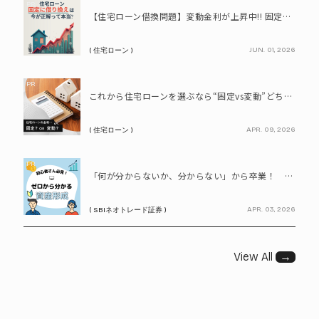
PR
【住宅ローン借換問題】変動金利が上昇中!! 固定に借り換えるなら今が正解って本当? シミュレーションで比較してみよう
JUN. 01, 2026
( 住宅ローン )
PR
これから住宅ローンを選ぶなら“固定vs変動”どちらが正解? 9割が利用したいと答えた「いま決めなくてもいい」ローンとは!?
APR. 09, 2026
( 住宅ローン )
PR
「何が分からないか、分からない」から卒業！ SBIネオトレード証券で学ぶ、はじめての資産形成
APR. 03, 2026
( SBIネオトレード証券 )
View All
→