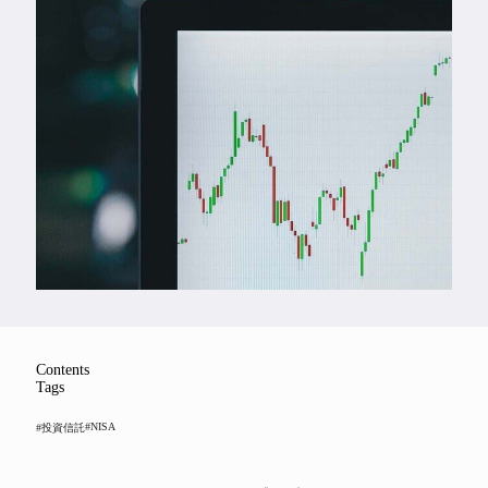
Feature
Series
Contents
Tags
#NISA
#投資信託