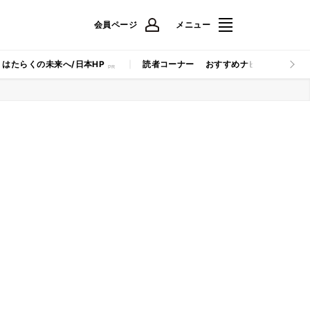
会員ページ
メニュー
はたらくの未来へ/日本HP
読者コーナー
おすすめナビ
マイナビB