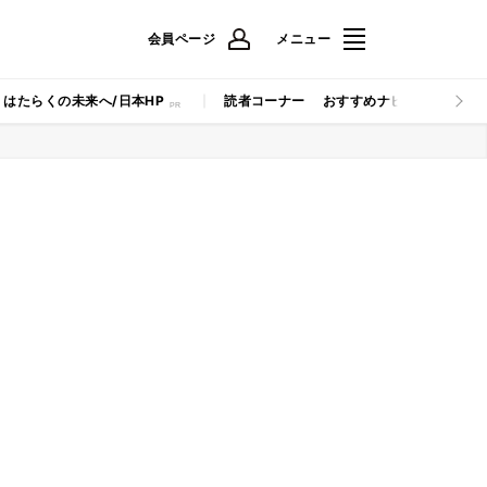
会員ページ
メニュー
はたらくの未来へ/日本HP
読者コーナー
おすすめナビ
マイナビB