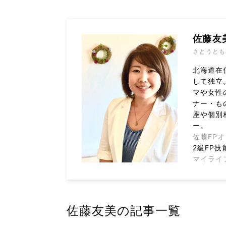
佐藤友
さとうとも
北海道在
して独立
マや女性
ナー・も
座や個別
ー。
佐藤FP
2級FP技
マイライ
佐藤友美の記事一覧