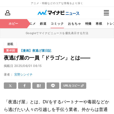
アニメ・特撮などのコアな情報をより深く
ホビー
アニメ
鉄道
コミック
おもちゃ
特撮
将棋
トレ
Googleでマイナビニュースを優先表示する方法
連載
【漫画】夜逃げ屋日記
第41回
夜逃げ屋の一員「ドラゴン」とは――
掲載日
2025/06/01 06:15
著者：
宮野シンイチ
URLをコピー
「夜逃げ屋」とは、DVをするパートナーや毒親などか
ら逃げたい人々の引越しを手伝う業者。外からは普通