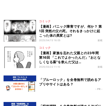
コミック
【漫画】パニック障害ですが、何か？ 第
1回 突然の父の死。それをきっかけに起
こった体の異変とは?
2025/04/15 16:05
連載
コミック
【漫画】家族を忘れた父親との23年間
第16回 「これでよかったんだ」"おとな
しくなる薬"を飲んだ父は…
2025/03/22 11:10
連載
「ブルーロック」を全巻無料で読めるア
プリやサイトはある？
- PR -