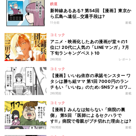
鉄道
新幹線あるある? 第54回 【漫画】東京か
ら広島へ遠征…交通手段は?
11分前
連載
コミック
アニメ・映画化したあの漫画が堂々の1
位に! 20代に人気の「LINEマンガ」7月
下旬ランキングベスト10
2時間前
レポート
コミック
【漫画】いいね依存の承認モンスター ワ
タシは勝ち組ママ 第1回 7000円のラン
チもい「いいね」のため♪SNSフォロワ
ー2万人の"キラキラママ"の生活とは?
2時間前
連載
コミック
【漫画】みんなは知らない「病院の裏
側」 第5回 「医師によるセクハラで
す!!」病院で母親がブチ切れた理由とは?
7時間前
連載