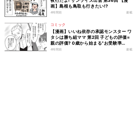
夜行だよ! サンライズ出雲 第36回 【漫
画】島根も鳥取も行きたい!?
4時間前
連載
コミック
【漫画】いいね依存の承認モンスター ワ
タシは勝ち組ママ 第2回 子どもの評価=
親の評価? 0歳から始まる"お受験準
備"とは…
4時間前
連載