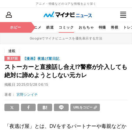
アニメ・特撮などのコアな情報をより深く
ホビー
アニメ
鉄道
コミック
おもちゃ
特撮
将棋
トレ
Googleでマイナビニュースを優先表示する方法
連載
【漫画】夜逃げ屋日記
第37回
ストーカーと直接話し合え!?警察が介入しても
絶対に諦めようとしない元カレ
掲載日
2025/05/28 06:15
著者：
宮野シンイチ
URLをコピー
「夜逃げ屋」とは、DVをするパートナーや毒親などか