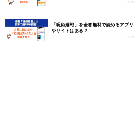
- PR -
「呪術廻戦」を全巻無料で読めるアプリ
やサイトはある？
- PR -