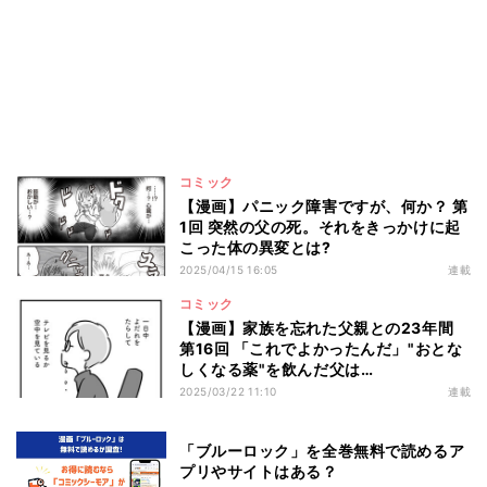
コミック
【漫画】パニック障害ですが、何か？ 第
1回 突然の父の死。それをきっかけに起
こった体の異変とは?
2025/04/15 16:05
連載
コミック
【漫画】家族を忘れた父親との23年間
第16回 「これでよかったんだ」"おとな
しくなる薬"を飲んだ父は…
2025/03/22 11:10
連載
「ブルーロック」を全巻無料で読めるア
プリやサイトはある？