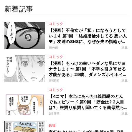
新着記事
コミック
【漫画】不倫女が「私」になろうとして
います 第1回 「結婚指輪外してる 悪い人
♥」友達のSNSに、なぜか夫の指輪が…
10分前
連載
コミック
【漫画】もっけの幸い〜ダメな男にサヨ
ナラします〜 第1回 「不幸を引き寄せる
才能がある」29歳、ダメンズホイホイを
卒業した私のはずが…
1時間前
連載
コミック
【4コマ】本当にあった!!義両親のとん
でもエピソード 第9回 「貯金は? 2人目
は?」根掘り葉掘り聞いてくる義母黙ら
せた一言
2時間前
連載
鉄道