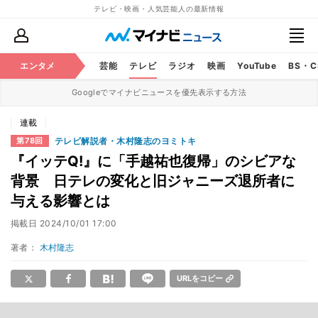
テレビ・映画・人気芸能人の最新情報
エンタメ
芸能
テレビ
ラジオ
映画
YouTube
BS・
Googleでマイナビニュースを優先表示する方法
連載
テレビ解説者・木村隆志のヨミトキ
第78回
『イッテQ!』に「手越祐也復帰」のシビアな
背景 日テレの変化と旧ジャニーズ退所者に
与える影響とは
掲載日
2024/10/01 17:00
著者：
木村隆志
URLをコピー