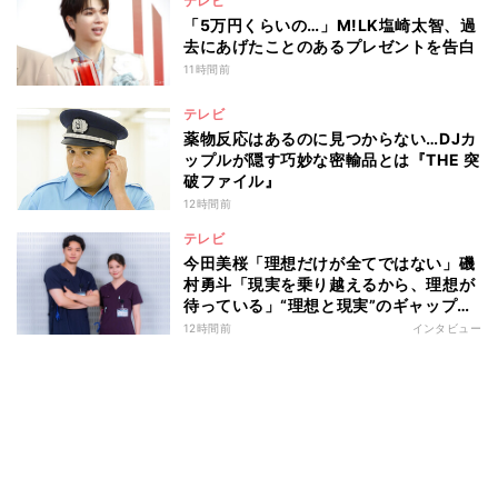
テレビ
「5万円くらいの…」M!LK塩崎太智、過
去にあげたことのあるプレゼントを告白
11時間前
テレビ
薬物反応はあるのに見つからない…DJカ
ップルが隠す巧妙な密輸品とは『THE 突
破ファイル』
12時間前
テレビ
今田美桜「理想だけが全てではない」磯
村勇斗「現実を乗り越えるから、理想が
待っている」“理想と現実”のギャップに
悩む人へ 第一線で活躍する俳優2人の
12時間前
インタビュー
向き合い方とは