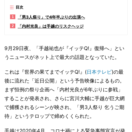
目次
「男3人祭り」で4年半ぶりの出演へ
1
「内村光良」は手越のリスクヘッジ
2
9月29日夜、「手越祐也が『イッテQ!』復帰へ」とい
うニュースがネット上で最大の話題となっていた。
これは『世界の果てまでイッテQ!』(
日本テレビ
)の最
後に流れた「近日公開」という予告映像によるもの。
まず恒例の祭り企画へ「内村光良が6年ぶりに参戦」
することが発表され、さらに宮川大輔に手越が巨大網
で捕獲されるシーンが映され、「男3人祭り 乞うご期
待」というテロップで締めくくられた。
手越は2020年4月、コロナ禍による緊急事態宣言が発