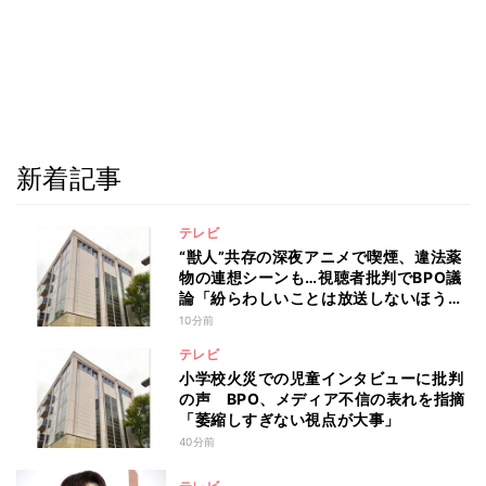
新着記事
テレビ
“獣人”共存の深夜アニメで喫煙、違法薬
物の連想シーンも…視聴者批判でBPO議
論「紛らわしいことは放送しないほう
が」
10分前
テレビ
小学校火災での児童インタビューに批判
の声 BPO、メディア不信の表れを指摘
「萎縮しすぎない視点が大事」
40分前