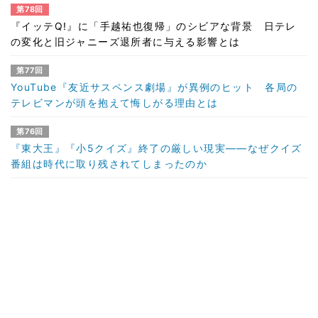
第78回
『イッテQ!』に「手越祐也復帰」のシビアな背景 日テレ
の変化と旧ジャニーズ退所者に与える影響とは
第77回
YouTube『友近サスペンス劇場』が異例のヒット 各局の
テレビマンが頭を抱えて悔しがる理由とは
第76回
『東大王』『小5クイズ』終了の厳しい現実――なぜクイズ
番組は時代に取り残されてしまったのか