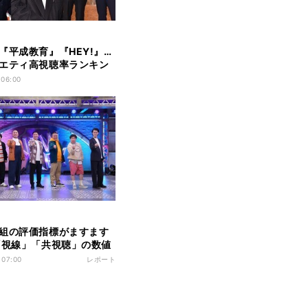
『平成教育』『HEY!』…
エティ高視聴率ランキン
 06:00
組の評価指標がますます
「視線」「共視聴」の数値
える傾向とは
 07:00
レポート