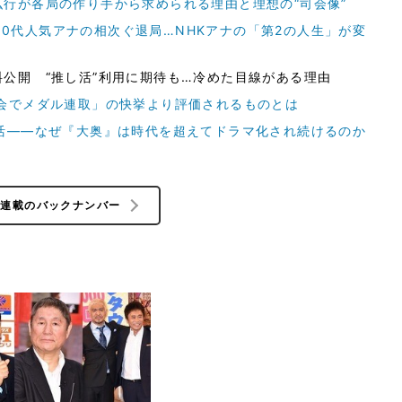
行が各局の作り手から求められる理由と理想の“司会像”
業と50代人気アナの相次ぐ退局…NHKアナの「第2の人生」が変
公開 “推し活”利用に期待も…冷めた目線がある理由
大会でメダル連取」の快挙より評価されるものとは
活――なぜ『大奥』は時代を超えてドラマ化され続けるのか
の連載のバックナンバー