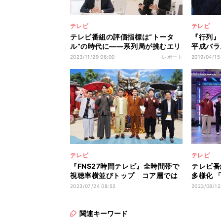
テレビ
テレビ
テレビ番組の評価指標は“トータ
『行列』
ル”の時代に――系列局が挑むエリ
平成バラ
ア外＆ローカルでのコンテンツ価
グ
2023/11/29 06:00
レポート
2019/04/15
値最大化
テレビ
テレビ
『FNS27時間テレビ』全時間帯で
テレビ番
視聴率横並びトップ コア層では
多様化 
他局を圧倒
化から見
2023/07/24 08:52
2023/08/12
関連キーワード