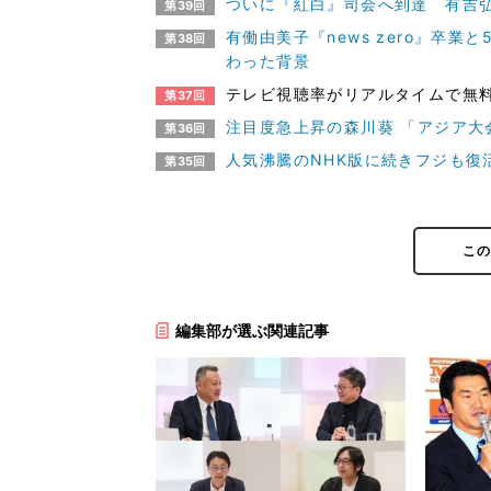
ついに『紅白』司会へ到達 有吉弘
第39回
有働由美子『news zero』卒
第38回
わった背景
テレビ視聴率がリアルタイムで無料
第37回
注目度急上昇の森川葵 「アジア
第36回
人気沸騰のNHK版に続きフジも復
第35回
こ
編集部が選ぶ関連記事