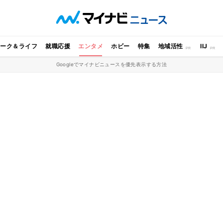
ワーク＆ライフ
就職応援
エンタメ
ホビー
特集
地域活性
IIJ
Googleでマイナビニュースを優先表示する方法