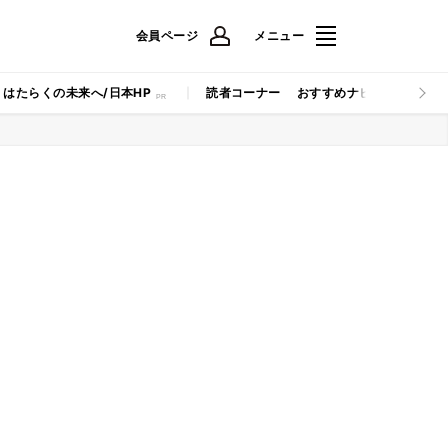
会員ページ
メニュー
はたらくの未来へ/日本HP
読者コーナー
おすすめナビ
マイナビB