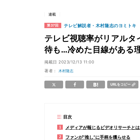
連載
テレビ解説者・木村隆志のヨミトキ
第37回
テレビ視聴率がリアルタイ
待も…冷めた目線がある
掲載日
2023/12/13 11:00
著者：
木村隆志
URLをコピー
目次
メディアが報じるビデオリサーチとは
1
ファンが“推し”に手柄を獲らせる
2