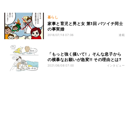
暮らし
家事と育児と男と女 第1回 バツイチ同士
の事実婚
2018/07/18 07:06
連載
「もっと強く掻いて! 」そんな息子から
の横暴なお願いが急変!! その理由とは?
2021/06/08 07:00
インタビュー