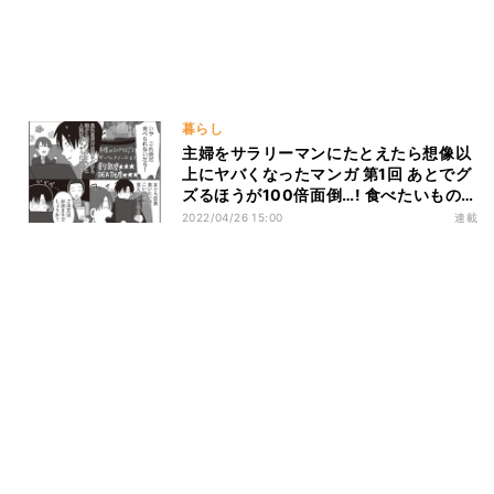
暮らし
主婦をサラリーマンにたとえたら想像以
上にヤバくなったマンガ 第1回 あとでグ
ズるほうが100倍面倒…! 食べたいものを
食べられない子連れ外食あるある
2022/04/26 15:00
連載