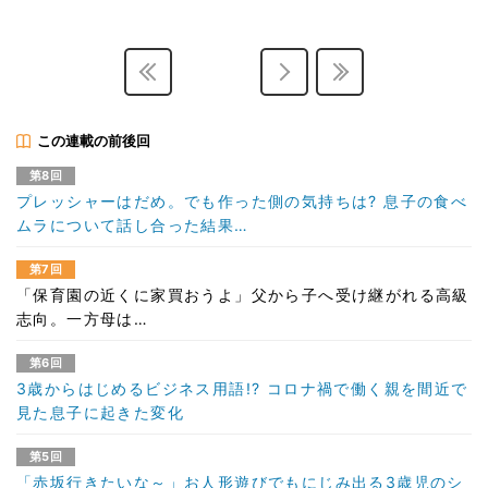
この連載の前後回
第8回
プレッシャーはだめ。でも作った側の気持ちは? 息子の食べ
ムラについて話し合った結果…
第7回
「保育園の近くに家買おうよ」父から子へ受け継がれる高級
志向。一方母は…
第6回
3歳からはじめるビジネス用語!? コロナ禍で働く親を間近で
見た息子に起きた変化
第5回
「赤坂行きたいな～」お人形遊びでもにじみ出る3歳児のシ