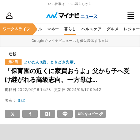
いい仕事は、いい暮らしから
ャリア
ワーク＆ライフ
ビジネススキル
マネー
暮らし
ヘルスケア
グルメ
レジャー
Googleでマイナビニュースを優先表示する方法
連載
よいたん3歳、ときどき先輩。
第7回
「保育園の近くに家買おうよ」父から子へ受
け継がれる高級志向。一方母は…
掲載日
2022/09/16 14:28
更新日
2024/05/17 09:42
著者：
まぼ
URLをコピー