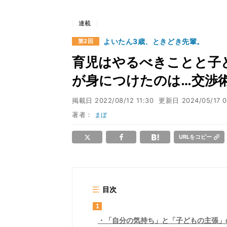
連載
よいたん3歳、ときどき先輩。
第2回
育児はやるべきことと子
が身につけたのは…交渉術
掲載日
2022/08/12 11:30
更新日
2024/05/17 
著者：
まぼ
URLをコピー
目次
1
「自分の気持ち」と「子どもの主張」