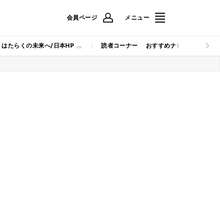
会員ページ
メニュー
はたらくの未来へ/日本HP
読者コーナー
おすすめナビ
マイナビB