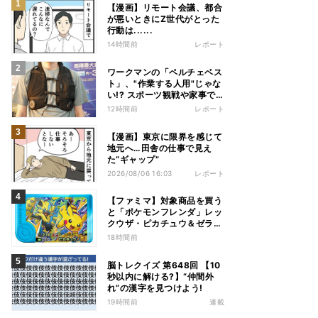
【漫画】リモート会議、都合
が悪いときにZ世代がとった
行動は......
14時間前
レポート
ワークマンの「ペルチェベス
ト」、"作業する人用"じゃな
い!? スポーツ観戦や家事で
の熱中症&冷え対策に――話
12時間前
レポート
題の商品を徹底検証
【漫画】東京に限界を感じて
地元へ…田舎の仕事で見え
た“ギャップ”
2026/08/06 16:03
レポート
【ファミマ】対象商品を買う
と「ポケモンフレンダ」レッ
クウザ・ピカチュウ＆ゼラオ
ラのスペシャルフレンダピッ
18時間前
クがもらえるキャンペーン
脳トレクイズ 第648回 【10
秒以内に解ける?】“仲間外
れ”の漢字を見つけよう!
19時間前
連載