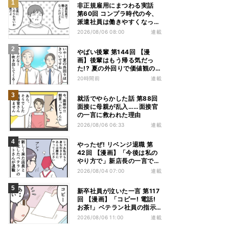
非正規雇用にまつわる実話
第60回 コンプラ時代の今、
派遣社員は働きやすくなっ
た?
2026/08/06 08:00
連載
やばい後輩 第144回 【漫
画】後輩はもう帰る気だっ
た!? 夏の外回りで価値観の
違いを実感
20時間前
連載
就活でやらかした話 第88回
面接に母親が乱入……面接官
の一言に救われた理由
2026/08/06 06:33
連載
やったぜ! リベンジ退職 第
42回 【漫画】「今後は私の
やり方で」新店長の一言でベ
テラン退職→崩壊した現場
2026/08/04 07:00
連載
新卒社員が泣いた一言 第117
回 【漫画】「コピー! 電話!
お茶!」ベテラン社員の指示
が“単語だけ”だった
2026/08/06 11:00
連載