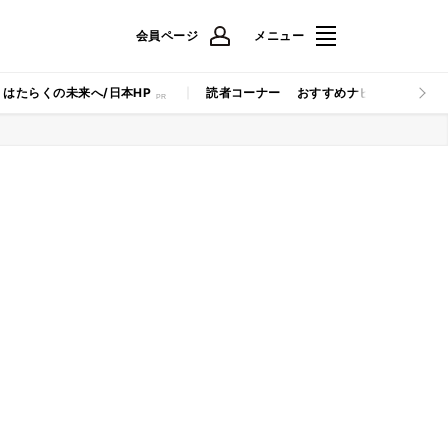
会員ページ
メニュー
はたらくの未来へ/日本HP
読者コーナー
おすすめナビ
マイナビB