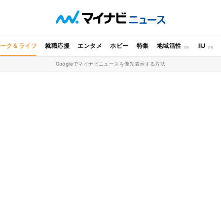
ワーク＆ライフ
就職応援
エンタメ
ホビー
特集
地域活性
IIJ
Googleでマイナビニュースを優先表示する方法