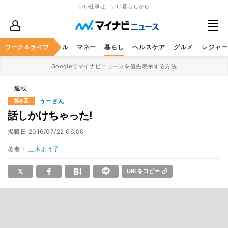
いい仕事は、いい暮らしから
ャリア
ワーク＆ライフ
ビジネススキル
マネー
暮らし
ヘルスケア
グルメ
レジャー
Googleでマイナビニュースを優先表示する方法
連載
うーさん
第8回
話しかけちゃった!
掲載日
2016/07/22 06:00
著者：
三木よう子
URLをコピー