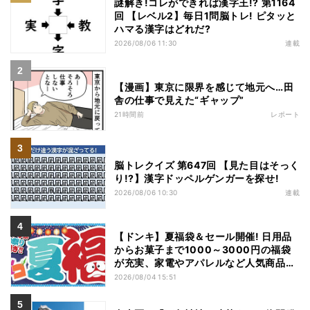
謎解き!コレができれば漢字王!? 第1164
回 【レベル2】毎日1問脳トレ! ピタッと
ハマる漢字はどれだ?
2026/08/06 11:30
連載
【漫画】東京に限界を感じて地元へ…田
舎の仕事で見えた“ギャップ”
21時間前
レポート
脳トレクイズ 第647回 【見た目はそっく
り!?】漢字ドッペルゲンガーを探せ!
2026/08/06 10:30
連載
【ドンキ】夏福袋＆セール開催! 日用品
からお菓子まで1000～3000円の福袋
が充実、家電やアパレルなど人気商品も
特価
2026/08/04 15:51