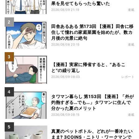
果を見せてもらったら驚いた
2026/08/09 21:19
連載
田舎あるある 第173回 【漫画】田舎に移
住して憧れの家庭菜園を始めたが、数カ
月後の光景に絶句
2026/08/08 20:15
連載
【漫画】実家に帰省すると、"あるこ
と"の繰り返し
2026/08/09 08:03
レポート
タワマン暮らし 第153回 【漫画】「外が
灼熱すぎる…でも…」タワマンに住んで
分かった夏のメリット
2026/08/09 08:15
連載
真夏のペットボトル、どれが一番冷たい
まま? 3COINS・ニトリ・ワークマンで