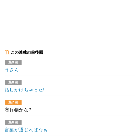
この連載の前後回
第9回
うさん
第8回
話しかけちゃった!
第7回
忘れ物かな?
第6回
言葉が通じればなぁ