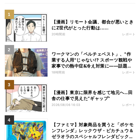
【漫画】リモート会議、都合が悪いとき
にZ世代がとった行動は......
20時間前
レポート
ワークマンの「ペルチェベスト」、"作
業する人用"じゃない!? スポーツ観戦や
家事での熱中症&冷え対策に――話題の
商品を徹底検証
18時間前
レポート
【漫画】東京に限界を感じて地元へ…田
舎の仕事で見えた“ギャップ”
2026/08/06 16:03
レポート
【ファミマ】対象商品を買うと「ポケモ
ンフレンダ」レックウザ・ピカチュウ＆
ゼラオラのスペシャルフレンダピックが