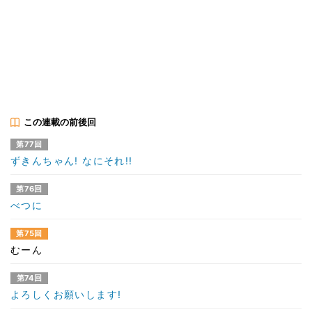
この連載の前後回
第77回
ずきんちゃん! なにそれ!!
第76回
べつに
第75回
むーん
第74回
よろしくお願いします!