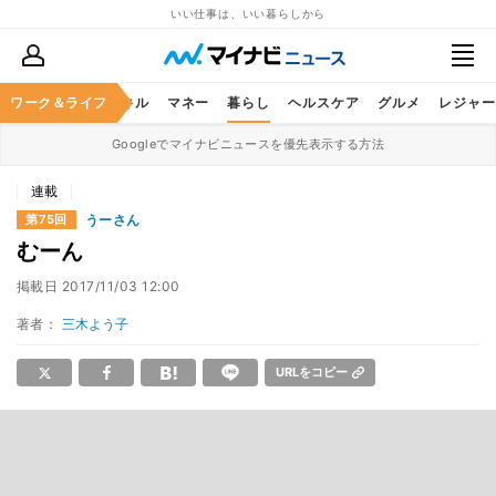
いい仕事は、いい暮らしから
ャリア
ワーク＆ライフ
ビジネススキル
マネー
暮らし
ヘルスケア
グルメ
レジャー
Googleでマイナビニュースを優先表示する方法
連載
うーさん
第75回
むーん
掲載日
2017/11/03 12:00
著者：
三木よう子
URLをコピー