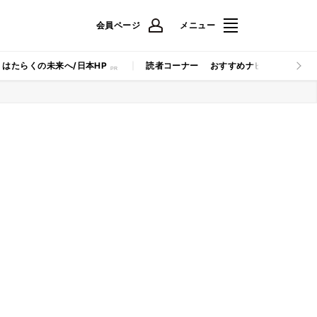
会員ページ
メニュー
はたらくの未来へ/日本HP
読者コーナー
おすすめナビ
マイナビB