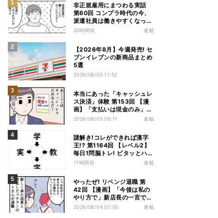
非正規雇用にまつわる実話
第60回 コンプラ時代の今、
派遣社員は働きやすくなっ
た?
20時間前
連載
【2026年8月】今週発売! セ
ブンイレブンの新商品まとめ
5選
2026/08/05 11:52
本当にあった「キャッシュレ
ス決済」体験 第153回 【漫
画】「支払いは現金のみ」と
分かっていたのに……会計で
2026/08/05 06:11
連載
反射的に出してしまったもの
は
謎解き!コレができれば漢字
王!? 第1164回 【レベル2】
毎日1問脳トレ! ピタッとハマ
る漢字はどれだ?
17時間前
連載
やったぜ! リベンジ退職 第
42回 【漫画】「今後は私の
やり方で」新店長の一言でベ
テラン退職→崩壊した現場
2026/08/04 07:00
連載