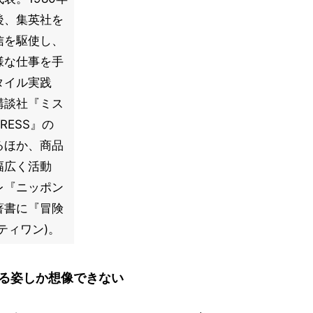
後、集英社を
信を駆使し、
様な仕事を手
タイル実践
講談社『ミス
RESS』の
るほか、商品
幅広く活動
テレ『ニッポン
著書に『冒険
ティワン)。
る姿しか想像できない