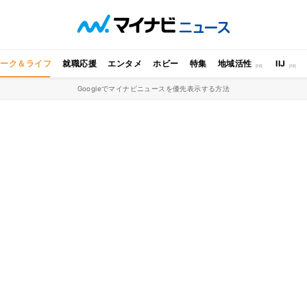
ワーク＆ライフ
就職応援
エンタメ
ホビー
特集
地域活性
IIJ
Googleでマイナビニュースを優先表示する方法