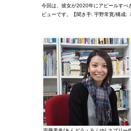
今回は、彼女が2020年にアピールすべ
ビューです。【聞き手: 宇野常寛/構成:
安藤美冬(あんどう・みふゆ) スプリー代