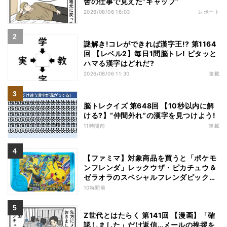
舎の仕事で見えた“ギャップ”
2026/08/06 16:03
レポート
謎解き!コレができれば漢字王!? 第1164
回 【レベル2】毎日1問脳トレ! ピタッと
ハマる漢字はどれだ?
2026/08/06 11:30
連載
脳トレクイズ 第648回 【10秒以内に解
ける?】“仲間外れ”の漢字を見つけよう!
11時間前
連載
【ファミマ】対象商品を買うと「ポケモ
ンフレンダ」レックウザ・ピカチュウ＆
ゼラオラのスペシャルフレンダピックが
もらえるキャンペーン
10時間前
Z世代とはたらく 第141回 【漫画】「確
認しました」だけ返信…メールの挨拶を