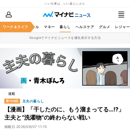
いい仕事は、いい暮らしから
ャリア
ワーク＆ライフ
ビジネススキル
マネー
暮らし
ヘルスケア
グルメ
レジャー
Googleでマイナビニュースを優先表示する方法
連載
主夫の暮らし
第136回
【漫画】「干したのに、もう溜まってる…!?」
主夫と“洗濯物”の終わらない戦い
掲載日
2026/06/07 11:15