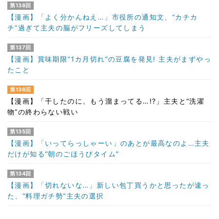
第138回
【漫画】「よく分かんねえ…」市役所の通知文、“カチカ
チ”過ぎて主夫の脳がフリーズしてしまう
第137回
【漫画】賞味期限“1カ月切れ”の豆腐を発見! 主夫がまずやっ
たこと
第136回
【漫画】「干したのに、もう溜まってる…!?」主夫と“洗濯
物”の終わらない戦い
第135回
【漫画】「いってらっしゃーい」のあとが最高なのよ…主夫
だけが知る“朝のごほうびタイム”
第134回
【漫画】「切れないな…」新しい包丁買うかと思ったが違っ
た、“料理ガチ勢”主夫の選択