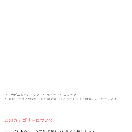
マイナビニューストップ
ホビー
コミック
習いごと漬けの女の子が公園で遊ぶ子どもたちを見て母親に言った一言とは?
このカテゴリーについて
マンガを中心とした新刊情報をいち早くお届けします。