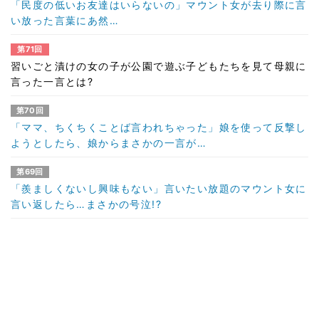
「民度の低いお友達はいらないの」マウント女が去り際に言
い放った言葉にあ然…
第71回
習いごと漬けの女の子が公園で遊ぶ子どもたちを見て母親に
言った一言とは?
第70回
「ママ、ちくちくことば言われちゃった」娘を使って反撃し
ようとしたら、娘からまさかの一言が…
第69回
「羨ましくないし興味もない」言いたい放題のマウント女に
言い返したら…まさかの号泣!?