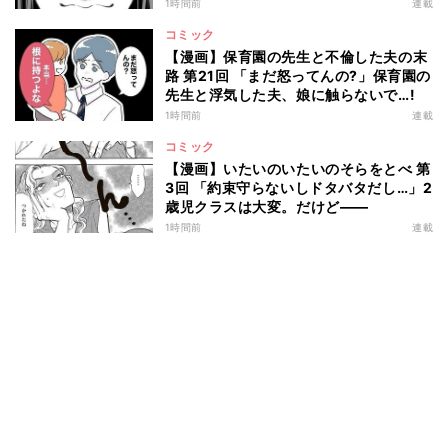
は…
1時間前
連載
コミック
【漫画】保育園の先生と不倫した夫の末
路 第21回 「まだ怒ってんの?」保育園の
先生と浮気した夫、娘に触らないで…!
1時間前
連載
コミック
【漫画】いたいのいたいのそらをとべ 第
3回 「約束守らないしドタバタだし…」2
歳児クラスは大変。だけど――
1時間前
連載