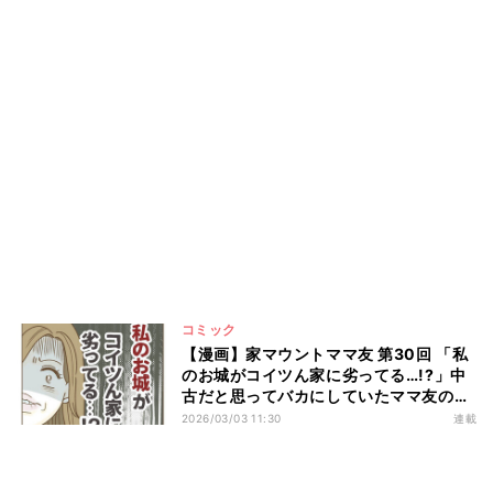
コミック
【漫画】家マウントママ友 第30回 「私
のお城がコイツん家に劣ってる…!?」中
古だと思ってバカにしていたママ友の家
がまさか…
2026/03/03 11:30
連載