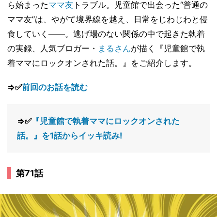
ら始まった
ママ友
トラブル。児童館で出会った“普通の
ママ友”は、やがて境界線を越え、日常をじわじわと侵
食していく――。逃げ場のない関係の中で起きた執着
の実録、人気ブロガー・
まるさん
が描く『児童館で執
着ママにロックオンされた話。』をご紹介します。
⇒✅
前回のお話を読む
⇒✅
『児童館で執着ママにロックオンされた
話。』を1話からイッキ読み!
第71話