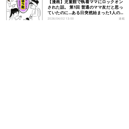
【漫画】児童館で執着ママにロックオン
された話。 第1回 普通のママ友だと思っ
ていたのに…ある日突然始まった1人のマ
マ友の異常な執着。どうして私なの!?
2026/04/02 13:00
連載