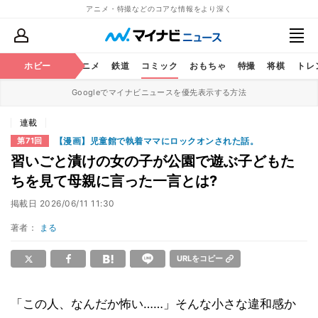
アニメ・特撮などのコアな情報をより深く
ホビー
アニメ
鉄道
コミック
おもちゃ
特撮
将棋
トレ
Googleでマイナビニュースを優先表示する方法
連載
【漫画】児童館で執着ママにロックオンされた話。
第71回
習いごと漬けの女の子が公園で遊ぶ子どもた
ちを見て母親に言った一言とは?
掲載日
2026/06/11 11:30
著者：
まる
URLをコピー
「この人、なんだか怖い……」そんな小さな違和感か