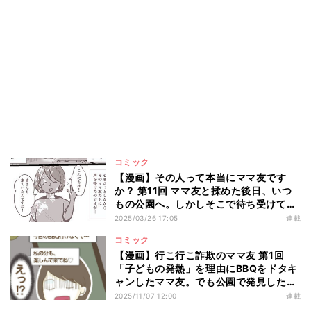
コミック
【漫画】その人って本当にママ友です
か？ 第11回 ママ友と揉めた後日、いつ
もの公園へ。しかしそこで待ち受けてい
たのは――?
2025/03/26 17:05
連載
コミック
【漫画】行こ行こ詐欺のママ友 第1回
「子どもの発熱」を理由にBBQをドタキ
ャンしたママ友。でも公園で発見したの
は…!?
2025/11/07 12:00
連載