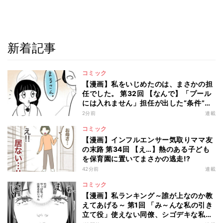
新着記事
コミック
【漫画】私をいじめたのは、まさかの担
任でした。 第32回 【なんで】「プール
には入れません」担任が出した“条件”と
は?
2分前
連載
コミック
【漫画】インフルエンサー気取りママ友
の末路 第34回 【え…】熱のある子ども
を保育園に置いてまさかの逃走!?
42分前
連載
コミック
【漫画】私ランキング～誰が上なのか教
えてあげる～ 第1回 「み～んな私の引き
立て役」使えない同僚、シゴデキな私