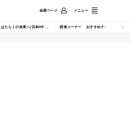
会員ページ
メニュー
はたらくの未来へ/日本HP
読者コーナー
おすすめナビ
マイナビB