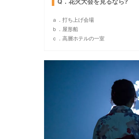
Q．花火大会を見るなら?
ａ．打ち上げ会場
ｂ．屋形船
ｃ．高層ホテルの一室