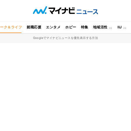
ワーク＆ライフ
就職応援
エンタメ
ホビー
特集
地域活性
IIJ
Googleでマイナビニュースを優先表示する方法