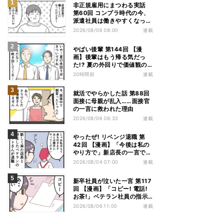
非正規雇用にまつわる実話
第60回 コンプラ時代の今、
派遣社員は働きやすくなっ
た?
2026/08/06 08:00
連載
やばい後輩 第144回 【漫
画】後輩はもう帰る気だっ
た!? 夏の外回りで価値観の
違いを実感
20時間前
連載
就活でやらかした話 第88回
面接に母親が乱入……面接官
の一言に救われた理由
2026/08/06 06:33
連載
やったぜ! リベンジ退職 第
42回 【漫画】「今後は私の
やり方で」新店長の一言でベ
テラン退職→崩壊した現場
2026/08/04 07:00
連載
新卒社員が泣いた一言 第117
回 【漫画】「コピー! 電話!
お茶!」ベテラン社員の指示
が“単語だけ”だった
2026/08/06 11:00
連載