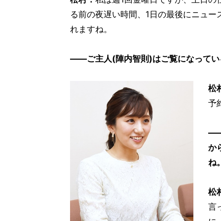
る前の夜遅い時間、1日の最後にニュー
れますね。
――ご主人(陣内智則)はご覧になってい
松
予
―
か
ね
松
言