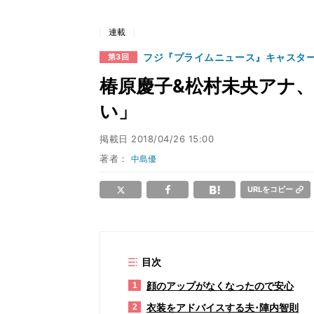
連載
フジ『プライムニュース』キャスタ
第3回
椿原慶子&松村未央アナ
い」
掲載日
2018/04/26 15:00
著者：
中島優
URLをコピー
目次
顔のアップがなくなったので安心
1
衣装をアドバイスする夫･陣内智則
2