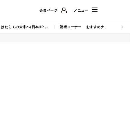
会員ページ
メニュー
はたらくの未来へ/日本HP
読者コーナー
おすすめナビ
マイナビB