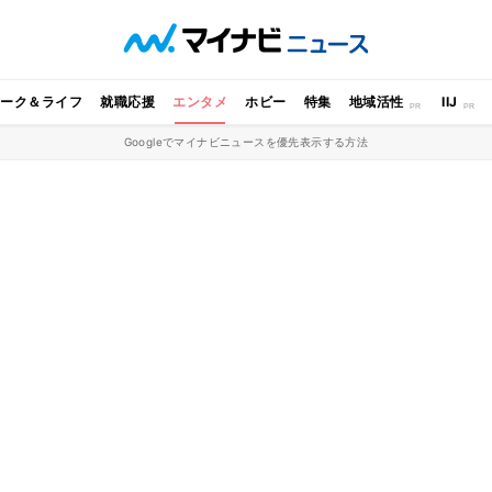
ワーク＆ライフ
就職応援
エンタメ
ホビー
特集
地域活性
IIJ
Googleでマイナビニュースを優先表示する方法