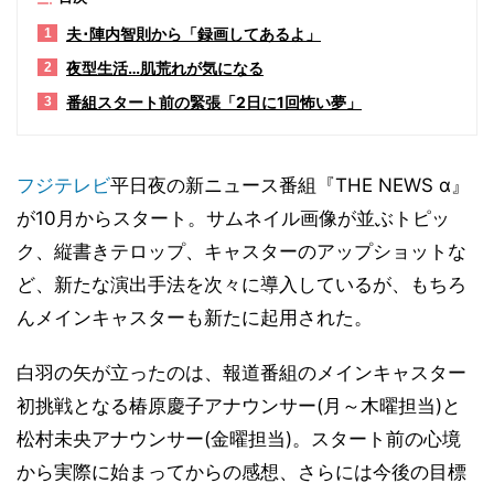
夫･陣内智則から「録画してあるよ」
1
夜型生活…肌荒れが気になる
2
番組スタート前の緊張「2日に1回怖い夢」
3
フジテレビ
平日夜の新ニュース番組『THE NEWS α』
が10月からスタート。サムネイル画像が並ぶトピッ
ク、縦書きテロップ、キャスターのアップショットな
ど、新たな演出手法を次々に導入しているが、もちろ
んメインキャスターも新たに起用された。
白羽の矢が立ったのは、報道番組のメインキャスター
初挑戦となる椿原慶子アナウンサー(月～木曜担当)と
松村未央アナウンサー(金曜担当)。スタート前の心境
から実際に始まってからの感想、さらには今後の目標