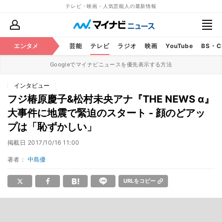
テレビ・映画・人気芸能人の最新情報
エンタメ
芸能
テレビ
ラジオ
映画
YouTube
BS・
Googleでマイナビニュースを優先表示する方法
インタビュー
フジ椿原慶子&松村未央アナ『THE NEWS α』
大事件に地震で緊迫のスタート - 顔のどアッ
プは「恥ずかしい」
掲載日
2017/10/16 11:00
著者：
中島優
URLをコピー