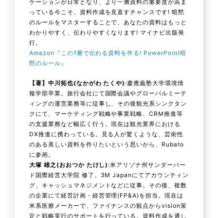
ケーションが日常となり、より一層資料の重要度が高ま
っている今こそ、資料作成を見直すチャンスです! 暗黙
のルールをマスターすることで、あなたの資料はもっと
わかりやすく、伝わりやすくなります! マイナビ出版発
行。
Amazon『この1冊で伝わる資料を作る! PowerPoint暗
黙のルール』
【著】中川拓也(なかがわ たくや)
:慶應義塾大学環境情
報学部卒業。旅行会社にて国際会議やグローバルミーテ
ィングの運営業務等に従事し、その後観光系シンクタン
クにて、マーケティング戦略や事業戦略、CRM推進等
の支援業務など幅広く行う。現在は観光業界における
DX推進に携わっている。見る人が驚くような、芸術性
のある美しい資料を作りたいという思いから、Rubato
に参画。
大塚 雄之(おおつか たけし)
:米アリゾナ州サンダーバー
ド国際経営大学院 修了。3M Japanにてアカウンティン
グ、キャッシュマネジメントなどに従事。その後、複数
の企業にて経営計画・経営管理(FP&A)を担当。現在は
米系医療メーカーで、ファイナンスの観点からvision策
定と戦略実行のサポートを行っている。資料作成を通し