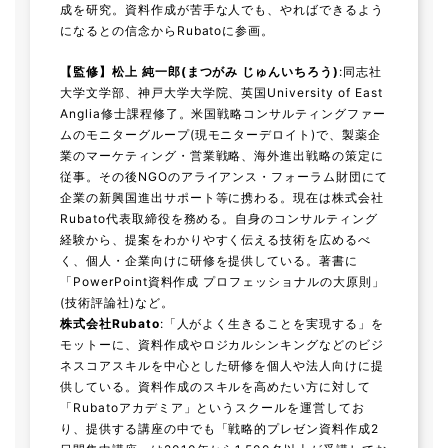
成を研究。資料作成が苦手な人でも、やればできるよう
になるとの信念からRubatoに参画。
【監修】松上 純一郎(まつがみ じゅんいちろう)
:同志社
大学文学部、神戸大学大学院、英国University of East
Anglia修士課程修了。米国戦略コンサルティングファー
ムのモニターグループ(現モニターデロイト)で、製薬企
業のマーケティング・営業戦略、海外進出戦略の策定に
従事。その後NGOのアライアンス・フォーラム財団にて
企業の新興国進出サポート等に携わる。現在は株式会社
Rubato代表取締役を務める。自身のコンサルティング
経験から、提案をわかりやすく伝える技術を広めるべ
く、個人・企業向けに研修を提供している。著書に
「PowerPoint資料作成 プロフェッショナルの大原則」
(技術評論社)など。
株式会社Rubato
:「人がよく生きることを実現する」を
モットーに、資料作成やロジカルシンキングなどのビジ
ネスコアスキルを中心とした研修を個人や法人向けに提
供している。資料作成のスキルを高めたい方に対して
「Rubatoアカデミア」というスクールを運営してお
り、提供する講座の中でも「戦略的プレゼン資料作成2