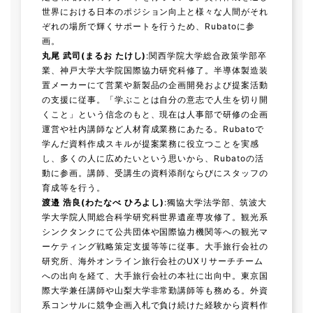
世界における日本のポジション向上と様々な人間がそれ
ぞれの場所で輝くサポートを行うため、Rubatoに参
画。
丸尾 武司(まるお たけし)
:関西学院大学総合政策学部卒
業、神戸大学大学院国際協力研究科修了。半導体製造装
置メーカーにて営業や新製品の企画開発および提案活動
の支援に従事。「学ぶことは自分の意志で人生を切り開
くこと」という信念のもと、現在は人事部で研修の企画
運営や社内講師など人材育成業務にあたる。Rubatoで
学んだ資料作成スキルが提案業務に役立つことを実感
し、多くの人に広めたいという思いから、Rubatoの活
動に参画。講師、受講生の資料添削ならびにスタッフの
育成等を行う。
渡邉 浩良(わたなべ ひろよし)
:獨協大学法学部、筑波大
学大学院人間総合科学研究科世界遺産専攻修了。観光系
シンクタンクにて公共団体や国際協力機関等への観光マ
ーケティング戦略策定支援等等に従事。大手旅行会社の
研究所、海外オンライン旅行会社のUXリサーチチーム
への出向を経て、大手旅行会社の本社に出向中。東京国
際大学兼任講師や山梨大学非常勤講師等も務める。外資
系コンサルに競争企画入札で負け続けた経験から資料作