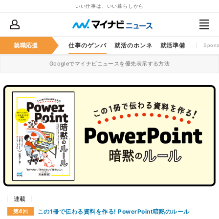
いい仕事は、いい暮らしから
就職応援
仕事のゲンバ
就活のホンネ
就活準備
Spons
Googleでマイナビニュースを優先表示する方法
連載
この1冊で伝わる資料を作る! PowerPoint暗黙のルール
第4回