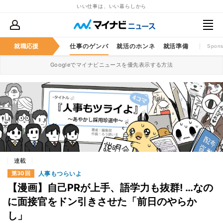
いい仕事は、いい暮らしから
就職応援
仕事のゲンバ
就活のホンネ
就活準備
Spons
Googleでマイナビニュースを優先表示する方法
連載
人事もつらいよ
第30回
【漫画】自己PRが上手、語学力も抜群! …なの
に面接官をドン引きさせた「前日のやらか
し」