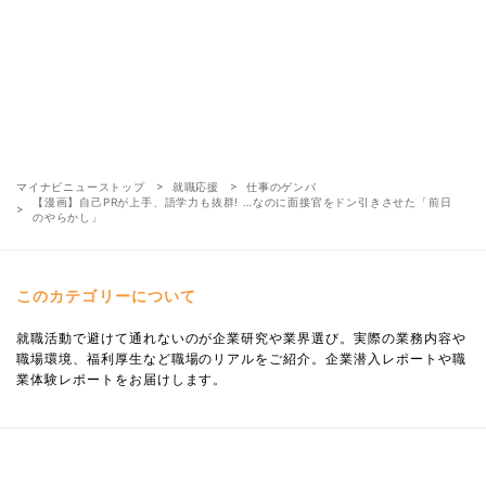
マイナビニューストップ
就職応援
仕事のゲンバ
【漫画】自己PRが上手、語学力も抜群! …なのに面接官をドン引きさせた「前日
のやらかし」
このカテゴリーについて
就職活動で避けて通れないのが企業研究や業界選び。実際の業務内容や
職場環境、福利厚生など職場のリアルをご紹介。企業潜入レポートや職
業体験レポートをお届けします。