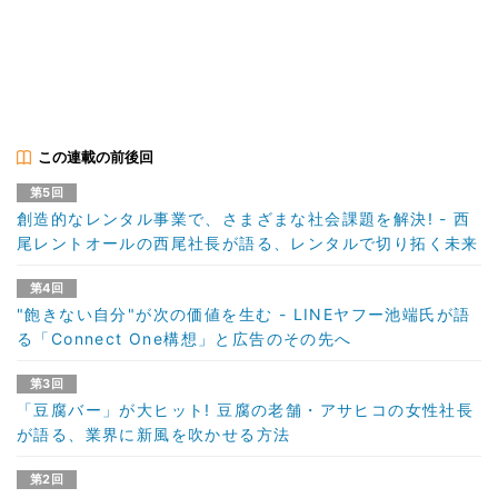
この連載の前後回
第5回
創造的なレンタル事業で、さまざまな社会課題を解決! - 西
尾レントオールの西尾社長が語る、レンタルで切り拓く未来
第4回
"飽きない自分"が次の価値を生む - LINEヤフー池端氏が語
る「Connect One構想」と広告のその先へ
第3回
「豆腐バー」が大ヒット! 豆腐の老舗・アサヒコの女性社長
が語る、業界に新風を吹かせる方法
第2回