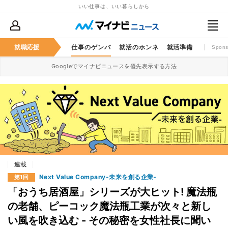
いい仕事は、いい暮らしから
就職応援
仕事のゲンバ
就活のホンネ
就活準備
Spons
Googleでマイナビニュースを優先表示する方法
連載
Next Value Company‐未来を創る企業‐
第1回
「おうち居酒屋」シリーズが大ヒット! 魔法瓶
の老舗、ピーコック魔法瓶工業が次々と新し
い風を吹き込む - その秘密を女性社長に聞い