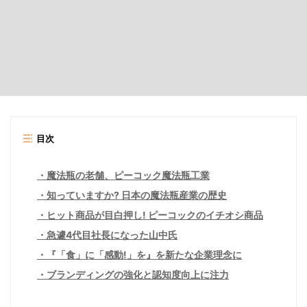
目次
魔法瓶の老舗、ピーコック魔法瓶工業
知っていますか? 日本の魔法瓶産業の歴史
ヒット商品が目白押し! ピーコックのイチオシ商品
急遽4代目社長になった山中氏
『「食」に「感動!」を』を新たな企業理念に
ブランディングの強化と認知度向上に注力