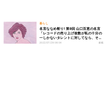
暮らし
名言ななめ斬り! 第9回 山口百恵の名言
「レコードの売り上げ枚数が私の十分の
一しかないタレントに対してなら、そう
は言わなかったのではないだろうか」
2022/07/28 08:04
連載