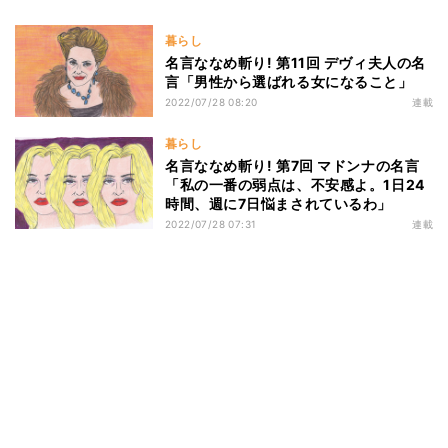
暮らし
名言ななめ斬り! 第11回 デヴィ夫人の名
言「男性から選ばれる女になること」
2022/07/28 08:20
連載
暮らし
名言ななめ斬り! 第7回 マドンナの名言
「私の一番の弱点は、不安感よ。1日24
時間、週に7日悩まされているわ」
2022/07/28 07:31
連載