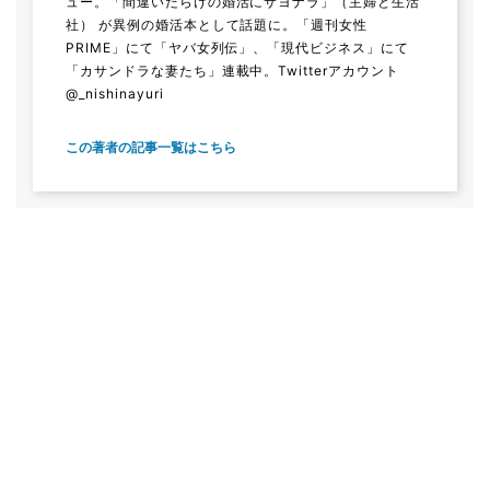
ュー。「間違いだらけの婚活にサヨナラ」（主婦と生活
社） が異例の婚活本として話題に。「週刊女性
PRIME」にて「ヤバ女列伝」、「現代ビジネス」にて
「カサンドラな妻たち」連載中。Twitterアカウント
@_nishinayuri
この著者の記事一覧はこちら