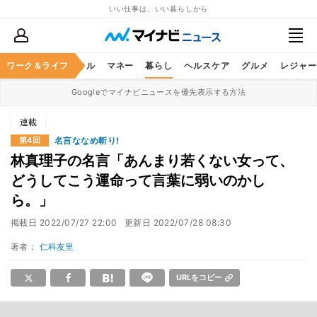
いい仕事は、いい暮らしから
ャリア
ワーク＆ライフ
ビジネススキル
マネー
暮らし
ヘルスケア
グルメ
レジャー
Googleでマイナビニュースを優先表示する方法
連載
名言ななめ斬り!
第4回
林真理子の名言「あんまり若くない女って、
どうしてこう運命って言葉に弱いのかし
ら。」
掲載日
2022/07/27 22:00
更新日
2022/07/28 08:30
著者：
仁科友里
URLをコピー