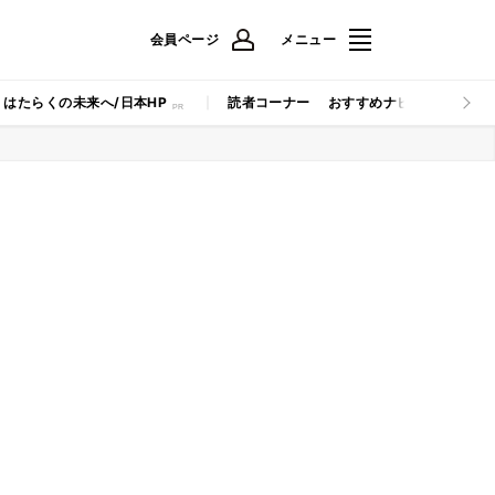
会員ページ
メニュー
はたらくの未来へ/日本HP
読者コーナー
おすすめナビ
マイナビB