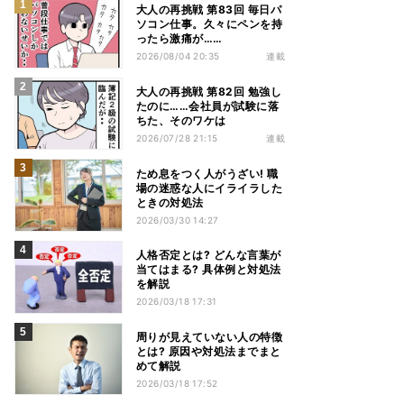
大人の再挑戦 第83回 毎日パ
ソコン仕事。久々にペンを持
ったら激痛が……
2026/08/04 20:35
連載
大人の再挑戦 第82回 勉強し
たのに……会社員が試験に落
ちた、そのワケは
2026/07/28 21:15
連載
ため息をつく人がうざい! 職
場の迷惑な人にイライラした
ときの対処法
2026/03/30 14:27
人格否定とは? どんな言葉が
当てはまる? 具体例と対処法
を解説
2026/03/18 17:31
周りが見えていない人の特徴
とは? 原因や対処法までまと
めて解説
2026/03/18 17:52