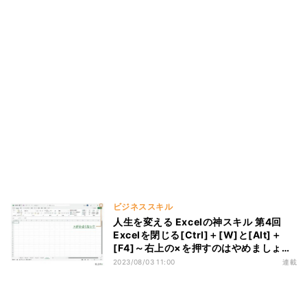
ビジネススキル
人生を変える Excelの神スキル 第4回
Excelを閉じる[Ctrl]＋[W]と[Alt]＋
[F4]～右上の×を押すのはやめましょう
～
2023/08/03 11:00
連載