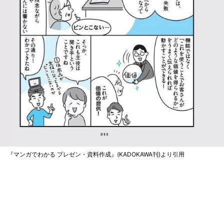
『マンガでわかる プレゼン・資料作成』(KADOKAWA刊)より引用