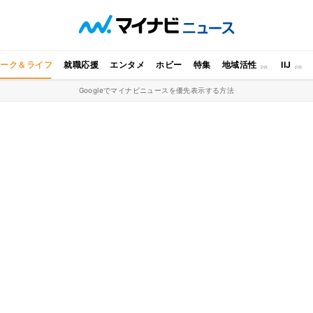
ワーク＆ライフ
就職応援
エンタメ
ホビー
特集
地域活性
IIJ
Googleでマイナビニュースを優先表示する方法