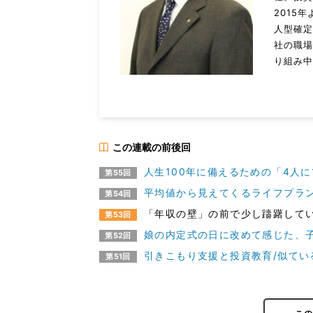
2015
人型確
社の職
り組み
この連載の前後回
人生100年に備えるための「4人に
第55回
平均値から見えてくるライフプラ
第54回
「年収の壁」の前で少し躊躇して
第53回
娘の内定式の日に改めて感じた、
第52回
引きこもり支援と投資教育/似てい
第51回