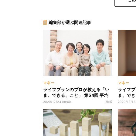
こ
編集部が選ぶ関連記事
マネー
マネー
ライフプランのプロが教える「い
ライフプ
ま、できる、こと」 第54回 平均
ま、でき
値から見えてくるライフプランで
こもり支
2020/12/24 08:00
連載
2020/12/18
大切なこと
とと見習