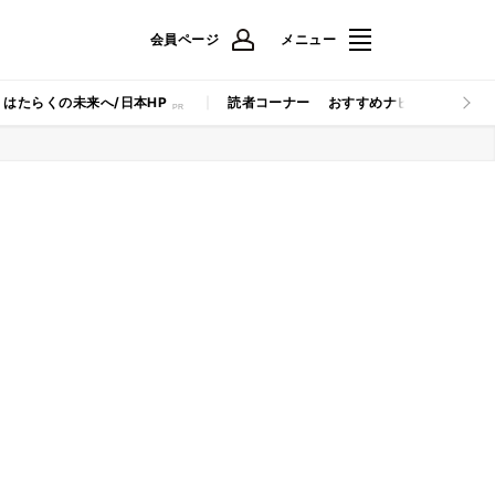
会員ページ
メニュー
はたらくの未来へ/日本HP
読者コーナー
おすすめナビ
マイナビB