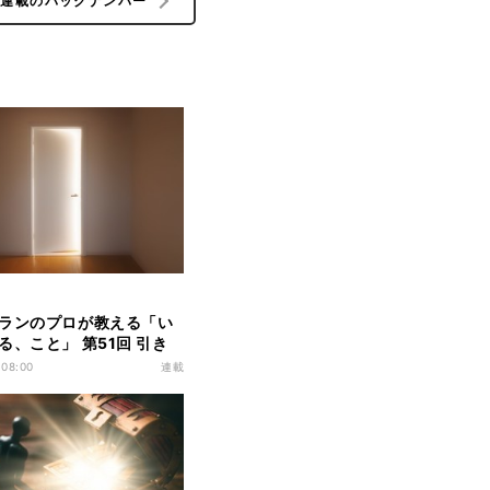
の連載のバックナンバー
ランのプロが教える「い
る、こと」 第51回 引き
援と投資教育/似ているこ
 08:00
連載
いたいこと