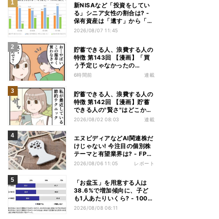
新NISAなど「投資をしてい
る」シニア女性の割合は? -
保有資産は「遺す」から「使
い切る」へ価値観がシフトか
2026/08/07 11:45
貯蓄できる人、浪費する人の
特徴 第143回 【漫画】「買
う予定じゃなかったの
に......」浪費する人は"あの
6時間前
連載
言葉"に弱い
貯蓄できる人、浪費する人の
特徴 第142回 【漫画】貯蓄
できる人の"賢さ"はどこか
ら? スーパーでの意外な習慣
2026/08/02 08:03
連載
エヌビディアなどAI関連株だ
けじゃない! 今注目の個別株
テーマと有望業界は? - FP解
説
2026/08/06 11:05
レポート
「お盆玉」を用意する人は
38.6%で増加傾向に、子ど
も1人あたりいくら? - 1000
人調査
2026/08/08 06:11