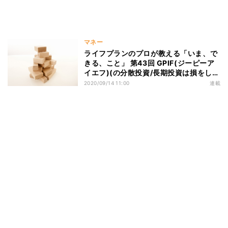
マネー
ライフプランのプロが教える「いま、で
きる、こと」 第43回 GPIF(ジーピーア
イエフ)(の分散投資/長期投資は損をしに
くくなる?
2020/09/14 11:00
連載