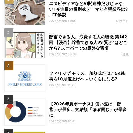
エヌビディアなどAI関連株だけじゃな
い! 今注目の個別株テーマと有望業界は?
- FP解説
2026/08/06 11:05
レポート
貯蓄できる人、浪費する人の特徴 第142
回 【漫画】貯蓄できる人の"賢さ"はどこ
から? スーパーでの意外な習慣
2026/08/02 08:03
連載
フィリップ モリス、加熱式たばこ54銘
柄を10月値上げへ - いくらになる?
2026/08/01 11:29
【2026年夏ボーナス】使い道は「貯
蓄」が最多、支給額「ほぼ同じ」が最多
に
2026/08/05 16:41