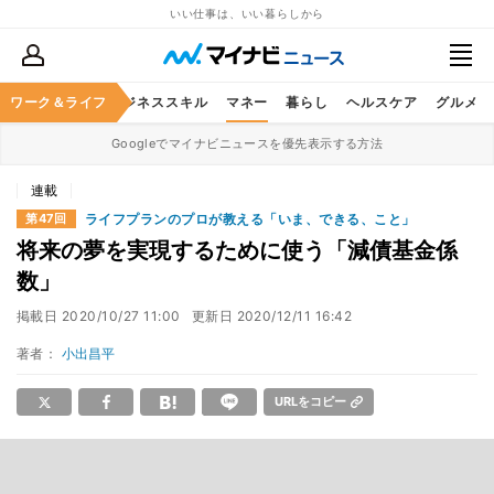
いい仕事は、いい暮らしから
ワーク＆ライフ
キャリア
ビジネススキル
マネー
暮らし
ヘルスケア
グルメ
Googleでマイナビニュースを優先表示する方法
連載
ライフプランのプロが教える「いま、できる、こと」
第47回
将来の夢を実現するために使う「減債基金係
数」
掲載日
2020/10/27 11:00
更新日
2020/12/11 16:42
著者：
小出昌平
URLをコピー