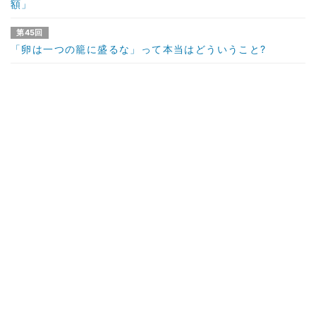
額」
第45回
「卵は一つの籠に盛るな」って本当はどういうこと?