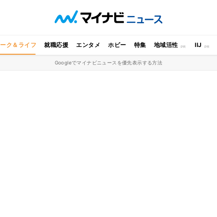
ワーク＆ライフ
就職応援
エンタメ
ホビー
特集
地域活性
IIJ
Googleでマイナビニュースを優先表示する方法