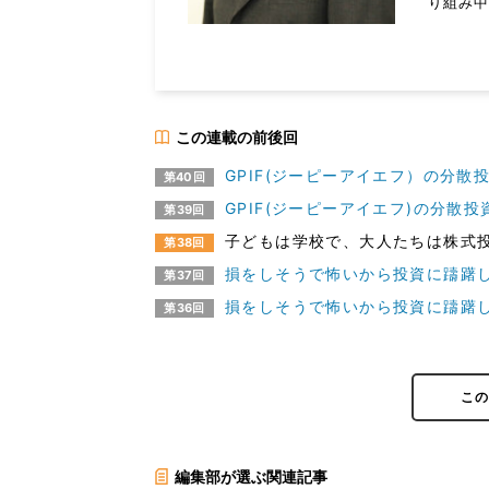
り組み
この連載の前後回
GPIF(ジーピーアイエフ）の分散
第40回
GPIF(ジーピーアイエフ)の分散
第39回
子どもは学校で、大人たちは株式
第38回
損をしそうで怖いから投資に躊躇し
第37回
損をしそうで怖いから投資に躊躇し
第36回
こ
編集部が選ぶ関連記事