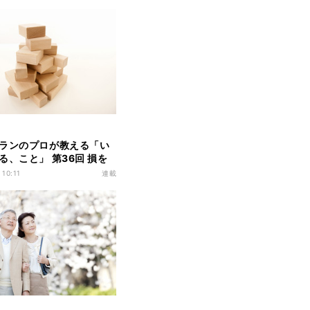
ランのプロが教える「い
る、こと」 第36回 損を
怖いから投資に躊躇して
 10:11
連載
たへ/損をしないためには
ばいいのか?