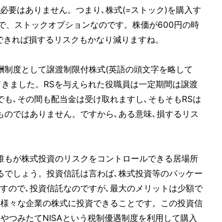
必要はありません。つまり､株式(=ストック)を購入す
ので、ストックオプションなのです。株価が600円の時
却できれば損するリスクもかなり減りますね。
酬制度として譲渡制限付株式(英語の頭文字を略して
てきました。RSを与えられた役職員は一定期間は譲渡
でも､その間も配当金は受け取れますし､そもそもRSは
ものではありません。ですから､ある意味､損するリス
誰もが株式投資のリスクをコントロールできる居場所
るでしょう。投資信託は言わば､株式投資等のパッケー
すので､投資信託なのですが､最大のメリットは少額で
に様々な企業の株式に投資できることです。この投資信
金)やつみたてNISAという税制優遇制度を利用して購入