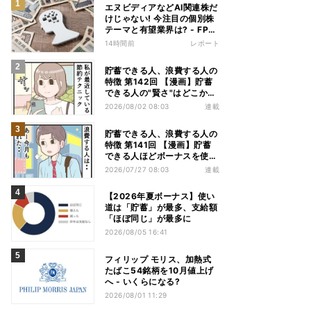
エヌビディアなどAI関連株だ
けじゃない! 今注目の個別株
テーマと有望業界は? - FP解
説
14時間前
レポート
貯蓄できる人、浪費する人の
特徴 第142回 【漫画】貯蓄
できる人の"賢さ"はどこか
ら? スーパーでの意外な習慣
2026/08/02 08:03
連載
貯蓄できる人、浪費する人の
特徴 第141回 【漫画】貯蓄
できる人ほどボーナスを使
う!? その差は"買う目的"にあ
2026/07/27 08:03
連載
った
【2026年夏ボーナス】使い
道は「貯蓄」が最多、支給額
「ほぼ同じ」が最多に
2026/08/05 16:41
フィリップ モリス、加熱式
たばこ54銘柄を10月値上げ
へ - いくらになる?
2026/08/01 11:29