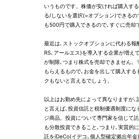
いうものです。株価が安ければ購入する
る/しないを選択(=オプション)できる
も500円で購入できるので､すぐに売
最近は､ストックオプションに代わる報
RS､アールエス)を導入する企業が増え
が制限､つまり株式を売却できません。
もらえるもので､お金を出して購入する
クもないと言えるでしょう。
以上はお勤め先によって異なりますが､
と言えば､投資信託と税制優遇制度にな
ジ商品。投資について専門家を信じて託
も分散投資できること､つまり､実質的
託をiDeCo(イデコ､個人型確定拠出年