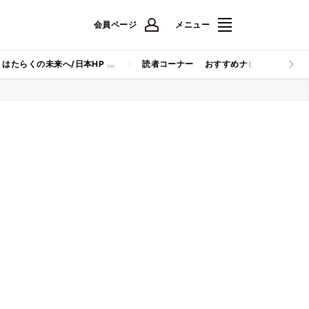
会員ページ
メニュー
はたらくの未来へ/日本HP
読者コーナー
おすすめナビ
マイナビB