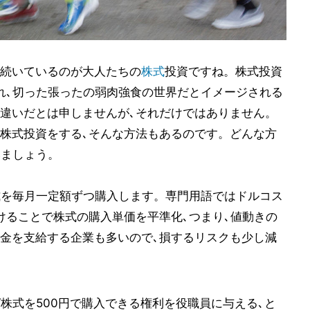
続いているのが大人たちの
株式
投資ですね。株式投資
れ､切った張ったの弱肉強食の世界だとイメージされる
違いだとは申しませんが､それだけではありません。
株式投資をする､そんな方法もあるのです。どんな方
みましょう。
式を毎月一定額ずつ購入します。専門用語ではドルコス
けることで株式の購入単価を平準化､つまり､値動きの
金を支給する企業も多いので､損するリスクも少し減
株式を500円で購入できる権利を役職員に与える､と