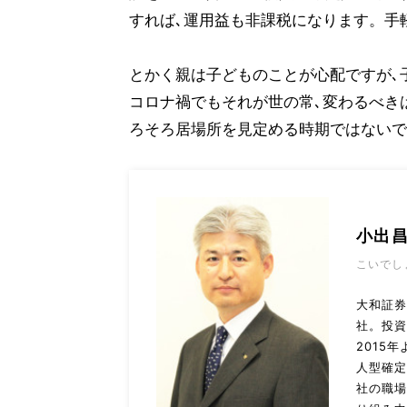
すれば､運用益も非課税になります。手
とかく親は子どものことが心配ですが､
コロナ禍でもそれが世の常､変わるべき
ろそろ居場所を見定める時期ではないで
小出
こいでし
大和証券
社。投
2015
人型確
社の職