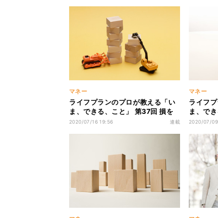
マネー
マネー
ライフプランのプロが教える「い
ライフプ
ま、できる、こと」 第37回 損を
ま、でき
しそうで怖いから投資に躊躇して
しそうで
2020/07/16 19:56
連載
2020/07/09
いるあなたへ/高く売るにはどうす
いるあな
ればいいのか?
どうすれ