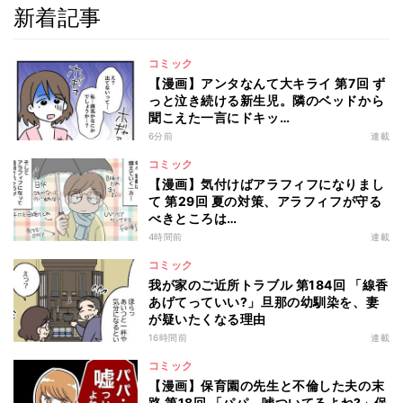
新着記事
コミック
【漫画】アンタなんて大キライ 第7回 ず
っと泣き続ける新生児。隣のベッドから
聞こえた一言にドキッ…
6分前
連載
コミック
【漫画】気付けばアラフィフになりまし
て 第29回 夏の対策、アラフィフが守る
べきところは…
4時間前
連載
コミック
我が家のご近所トラブル 第184回 「線香
あげてっていい?」旦那の幼馴染を、妻
が疑いたくなる理由
16時間前
連載
コミック
【漫画】保育園の先生と不倫した夫の末
路 第18回 「パパ、嘘ついてるよね?」保