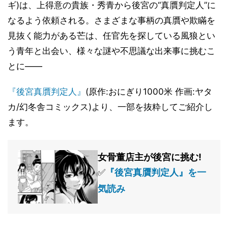
ギ)は、上得意の貴族・秀青から後宮の“真贋判定人”に
なるよう依頼される。さまざまな事柄の真贋や欺瞞を
見抜く能力がある芒は、任官先を探している風狼とい
う青年と出会い、様々な謎や不思議な出来事に挑むこ
とに――
『後宮真贋判定人』
(原作:おにぎり1000米 作画:ヤタ
カ/幻冬舎コミックス)より、一部を抜粋してご紹介し
ます。
女骨董店主が後宮に挑む!
✅
『後宮真贋判定人』を一
気読み