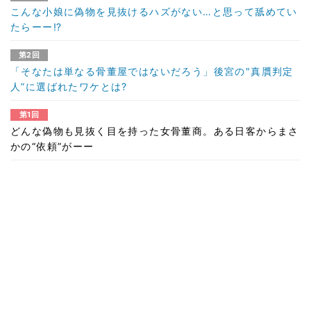
こんな小娘に偽物を見抜けるハズがない…と思って舐めてい
たらーー⁉︎
第2回
「そなたは単なる骨董屋ではないだろう」後宮の"真贋判定
人”に選ばれたワケとは?
第1回
どんな偽物も見抜く目を持った女骨董商。ある日客からまさ
かの“依頼”がーー