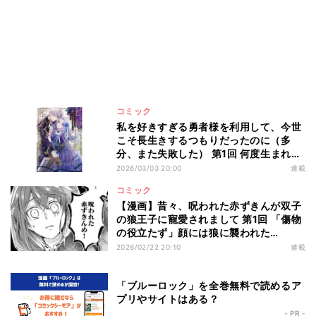
コミック
私を好きすぎる勇者様を利用して、今世
こそ長生きするつもりだったのに（多
分、また失敗した） 第1回 何度生まれ変
わっても20歳で心臓を食われて死んでし
2026/03/03 20:00
連載
まう令嬢。4周目の人生こそは――
コミック
【漫画】昔々、呪われた赤ずきんが双子
の狼王子に寵愛されまして 第1回 「傷物
の役立たず」顔には狼に襲われた
傷、"呪われた赤ずきん"が向かう先は…
2026/02/22 20:10
連載
「ブルーロック」を全巻無料で読めるア
プリやサイトはある？
- PR -