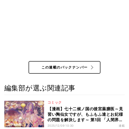
この連載のバックナンバー
編集部が選ぶ関連記事
コミック
【漫画】七十二候ノ国の後宮薬膳医～見
習い陶仙女ですが、もふもふ達とお妃様
の問題を解決します～ 第1回 「人間界悲
惨すぎる!!」陶器の声が聞こえる不思議
2025/12/09 10:30
連載