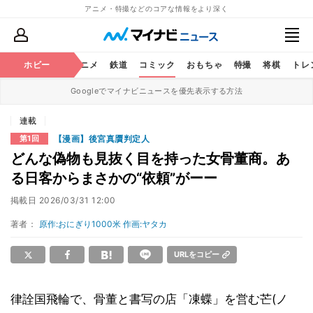
アニメ・特撮などのコアな情報をより深く
ホビー
アニメ
鉄道
コミック
おもちゃ
特撮
将棋
トレ
Googleでマイナビニュースを優先表示する方法
連載
【漫画】後宮真贋判定人
第1回
どんな偽物も見抜く目を持った女骨董商。あ
る日客からまさかの“依頼”がーー
掲載日
2026/03/31 12:00
著者：
原作:おにぎり1000米 作画:ヤタカ
URLをコピー
律詮国飛輪で、骨董と書写の店「凍蝶」を営む芒(ノ