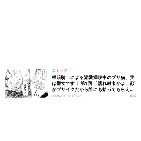
コミック
根暗騎士による溺愛満喫中のブサ猫、実
は聖女です！ 第1回 「濡れ雑巾かよ」顔
がブサイクだから誰にも拾ってもらえな
い“ブサ猫”。実はその正体は――?
2026/03/02 10:30
連載