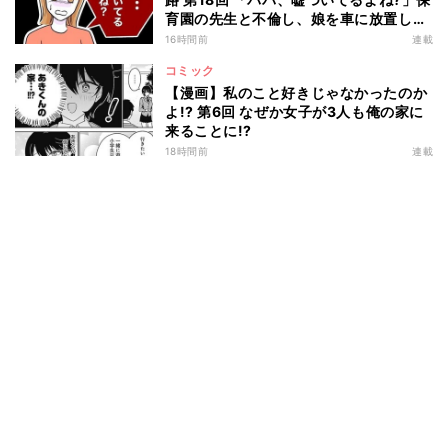
育園の先生と不倫し、娘を車に放置した
夫に…
16時間前
連載
コミック
【漫画】私のこと好きじゃなかったのか
よ!? 第6回 なぜか女子が3人も俺の家に
来ることに!?
18時間前
連載