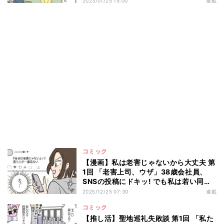
2023/01/25 15:00
連載
コミック
【漫画】私は老害じゃないから大丈夫 第
1回 「老害上司、ウザ」38歳会社員、
SNSの投稿にドキッ! でも私は若い同僚
と普通に話せるし…
2025/12/25 07:30
連載
コミック
【推し活】聖地巡礼失敗談 第1回 「私た