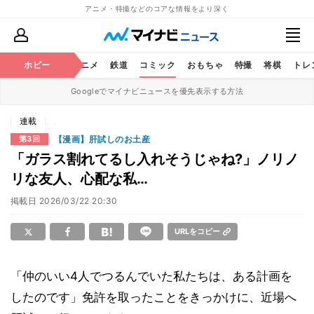
アニメ・特撮などのコアな情報をより深く
ホビー
アニメ
鉄道
コミック
おもちゃ
特撮
将棋
トレ
Googleでマイナビニュースを優先表示する方法
連載
【漫画】肝試しのお土産
第3回
「ガラス割れてるし入れそうじゃね?」ノリノ
リな友人、心配な私…
掲載日
2026/03/22 20:30
URLをコピー
「仲のいい4人でつるんでいた私たちは、ある計画を
したのです」免許を取ったことをきっかけに、近場へ