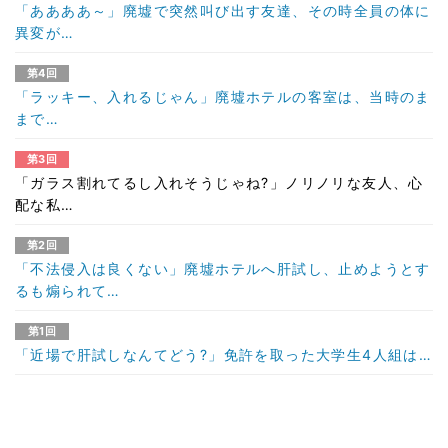
「ああああ～」廃墟で突然叫び出す友達、その時全員の体に
異変が…
第4回
「ラッキー、入れるじゃん」廃墟ホテルの客室は、当時のま
まで…
第3回
「ガラス割れてるし入れそうじゃね?」ノリノリな友人、心
配な私…
第2回
「不法侵入は良くない」廃墟ホテルへ肝試し、止めようとす
るも煽られて…
第1回
「近場で肝試しなんてどう?」免許を取った大学生4人組は…