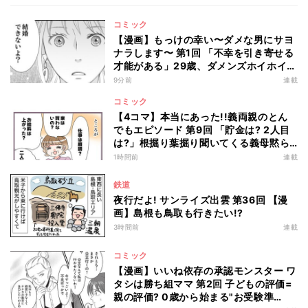
コミック
【漫画】もっけの幸い〜ダメな男にサヨ
ナラします〜 第1回 「不幸を引き寄せる
才能がある」29歳、ダメンズホイホイを
卒業した私のはずが…
9分前
連載
コミック
【4コマ】本当にあった!!義両親のとん
でもエピソード 第9回 「貯金は? 2人目
は?」根掘り葉掘り聞いてくる義母黙ら
せた一言
1時間前
連載
鉄道
夜行だよ! サンライズ出雲 第36回 【漫
画】島根も鳥取も行きたい!?
3時間前
連載
コミック
【漫画】いいね依存の承認モンスター ワ
タシは勝ち組ママ 第2回 子どもの評価=
親の評価? 0歳から始まる"お受験準