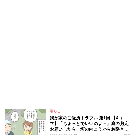
暮らし
我が家のご近所トラブル 第1回 【4コ
マ】「ちょっとでいいのよ～」庭の剪定
お願いしたら、塀の向こうからお隣さん
が…