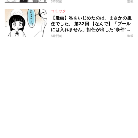
備"とは…
3時間前
連載
コミック
【漫画】私をいじめたのは、まさかの担
任でした。 第32回 【なんで】「プール
には入れません」担任が出した“条件”と
は?
8時間前
連載