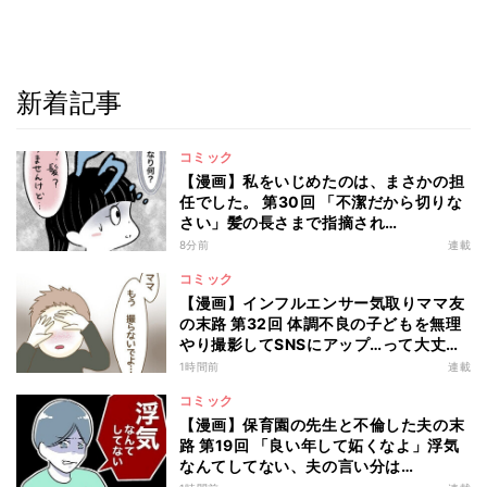
新着記事
コミック
【漫画】私をいじめたのは、まさかの担
任でした。 第30回 「不潔だから切りな
さい」髪の長さまで指摘され…
8分前
連載
コミック
【漫画】インフルエンサー気取りママ友
の末路 第32回 体調不良の子どもを無理
やり撮影してSNSにアップ…って大丈
夫!?
1時間前
連載
コミック
【漫画】保育園の先生と不倫した夫の末
路 第19回 「良い年して妬くなよ」浮気
なんてしてない、夫の言い分は…