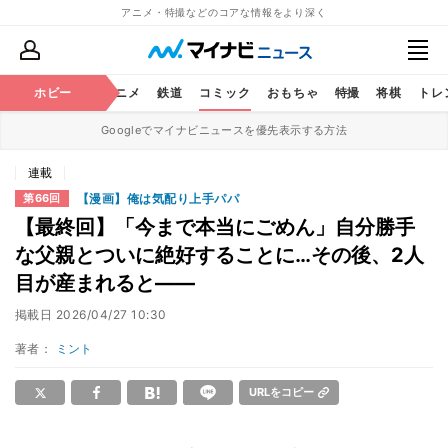
アニメ・特撮などのコアな情報をより深く
ホビー
アニメ
鉄道
コミック
おもちゃ
特撮
将棋
トレ
Googleでマイナビニュースを優先表示する方法
連載
【漫画】俺は気配り上手パパ
第66回
【最終回】「今まで本当にごめん」自分勝手
な父親とついに絶好することに…その後、2人
目が産まれると――
掲載日
2026/04/27 10:30
著者：
ミント
URLをコピー