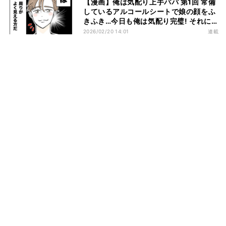
【漫画】俺は気配り上手パパ 第1回 常備
しているアルコールシートで娘の顔をふ
きふき…今日も俺は気配り完璧! それに
比べて妻は…
2026/02/20 14:01
連載