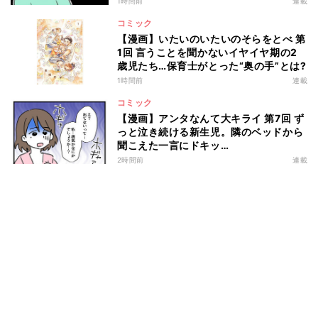
1時間前
連載
コミック
【漫画】いたいのいたいのそらをとべ 第
1回 言うことを聞かないイヤイヤ期の2
歳児たち…保育士がとった“奥の手”とは?
1時間前
連載
コミック
【漫画】アンタなんて大キライ 第7回 ず
っと泣き続ける新生児。隣のベッドから
聞こえた一言にドキッ…
2時間前
連載