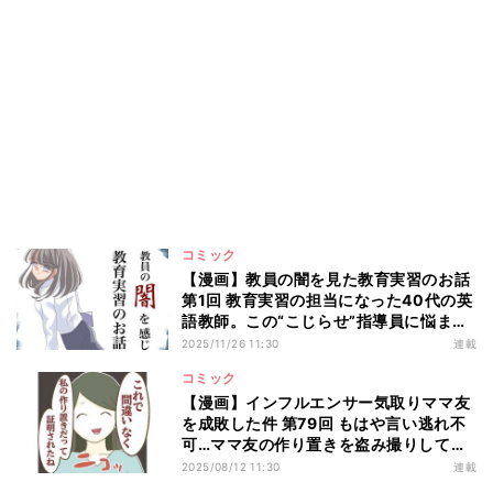
コミック
【漫画】教員の闇を見た教育実習のお話
第1回 教育実習の担当になった40代の英
語教師。この“こじらせ”指導員に悩まさ
れることに――
2025/11/26 11:30
連載
コミック
【漫画】インフルエンサー気取りママ友
を成敗した件 第79回 もはや言い逃れ不
可…ママ友の作り置きを盗み撮りしてい
たのがバレた
2025/08/12 11:30
連載