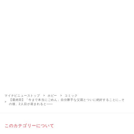
マイナビニューストップ
ホビー
コミック
【最終回】「今まで本当にごめん」自分勝手な父親とついに絶好することに…そ
の後、2人目が産まれると――
このカテゴリーについて