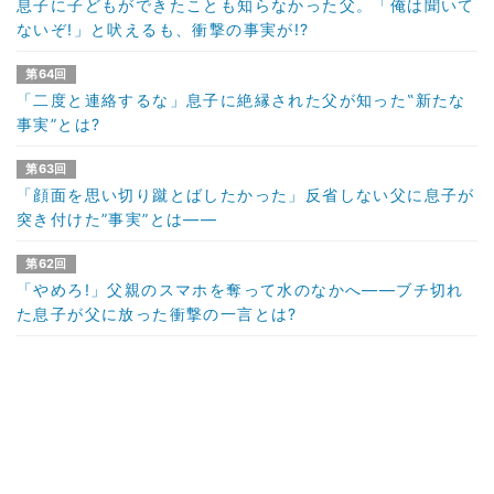
息子に子どもができたことも知らなかった父。「俺は聞いて
ないぞ!」と吠えるも、衝撃の事実が!?
第64回
「二度と連絡するな」息子に絶縁された父が知った‟新たな
事実”とは?
第63回
「顔面を思い切り蹴とばしたかった」反省しない父に息子が
突き付けた”事実”とは――
第62回
「やめろ!」父親のスマホを奪って水のなかへ――ブチ切れ
た息子が父に放った衝撃の一言とは?