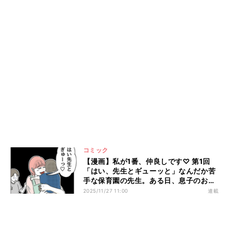
コミック
【漫画】私が1番、仲良しです♡ 第1回
「はい、先生とギューッと」なんだか苦
手な保育園の先生。ある日、息子のお迎
えに行くと…?
2025/11/27 11:00
連載