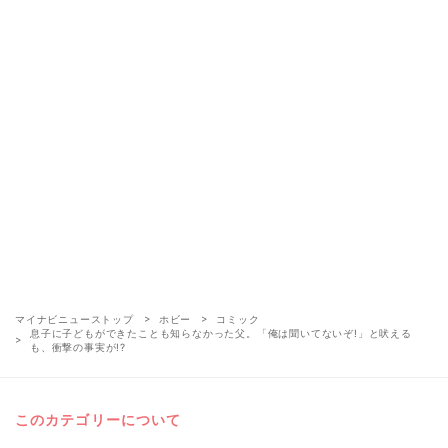
マイナビニューストップ
ホビー
コミック
息子に子どもができたことも知らなかった父。「俺は聞いてないぞ!」と吠える
も、衝撃の事実が!?
このカテゴリーについて