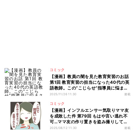
コミック
【漫画】教員の闇を見た教育実習のお話
第1回 教育実習の担当になった40代の英
語教師。この“こじらせ”指導員に悩まさ
れることに――
2025/11/26 11:30
連載
コミック
【漫画】インフルエンサー気取りママ友
を成敗した件 第79回 もはや言い逃れ不
可…ママ友の作り置きを盗み撮りしてい
たのがバレた
2025/08/12 11:30
連載