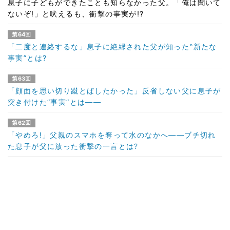
息子に子どもができたことも知らなかった父。「俺は聞いて
ないぞ!」と吠えるも、衝撃の事実が!?
第64回
「二度と連絡するな」息子に絶縁された父が知った‟新たな
事実”とは?
第63回
「顔面を思い切り蹴とばしたかった」反省しない父に息子が
突き付けた”事実”とは――
第62回
「やめろ!」父親のスマホを奪って水のなかへ――ブチ切れ
た息子が父に放った衝撃の一言とは?