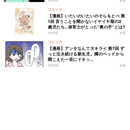
1時間前
連載
コミック
【漫画】いたいのいたいのそらをとべ 第
1回 言うことを聞かないイヤイヤ期の2
歳児たち…保育士がとった“奥の手”とは?
1時間前
連載
コミック
【漫画】アンタなんて大キライ 第7回 ず
っと泣き続ける新生児。隣のベッドから
聞こえた一言にドキッ…
2時間前
連載