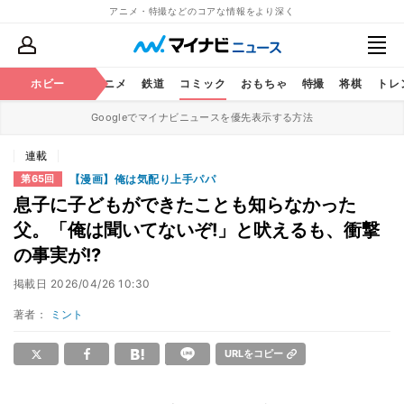
アニメ・特撮などのコアな情報をより深く
ホビー
アニメ
鉄道
コミック
おもちゃ
特撮
将棋
トレ
Googleでマイナビニュースを優先表示する方法
連載
【漫画】俺は気配り上手パパ
第65回
息子に子どもができたことも知らなかった
父。「俺は聞いてないぞ!」と吠えるも、衝撃
の事実が!?
掲載日
2026/04/26 10:30
著者：
ミント
URLをコピー