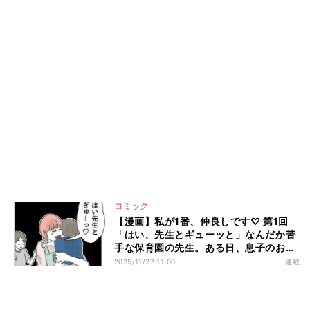
コミック
【漫画】私が1番、仲良しです♡ 第1回
「はい、先生とギューッと」なんだか苦
手な保育園の先生。ある日、息子のお迎
えに行くと…?
2025/11/27 11:00
連載