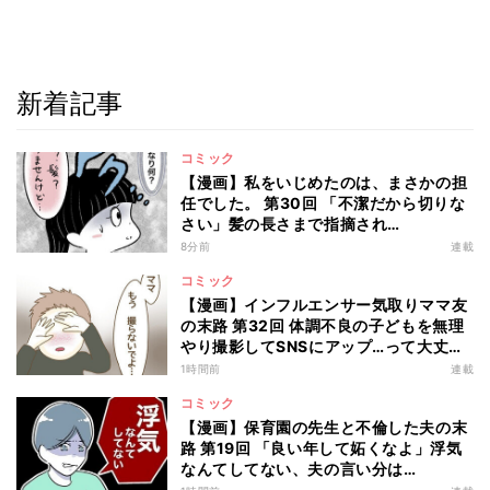
新着記事
コミック
【漫画】私をいじめたのは、まさかの担
任でした。 第30回 「不潔だから切りな
さい」髪の長さまで指摘され…
8分前
連載
コミック
【漫画】インフルエンサー気取りママ友
の末路 第32回 体調不良の子どもを無理
やり撮影してSNSにアップ…って大丈
夫!?
1時間前
連載
コミック
【漫画】保育園の先生と不倫した夫の末
路 第19回 「良い年して妬くなよ」浮気
なんてしてない、夫の言い分は…