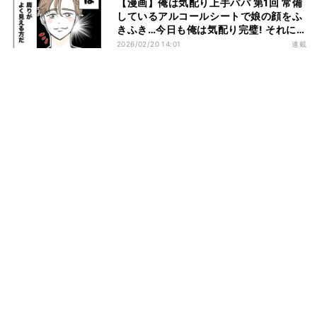
【漫画】俺は気配り上手パパ 第1回 常備
しているアルコールシートで娘の顔をふ
きふき…今日も俺は気配り完璧! それに
比べて妻は…
2026/02/20 14:01
連載