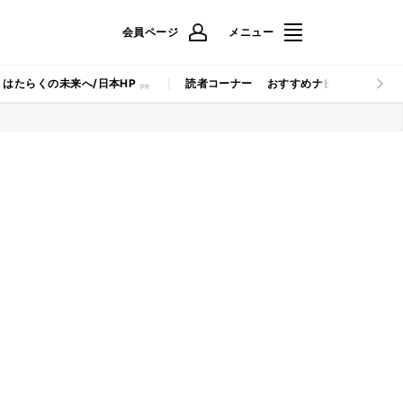
会員ページ
メニュー
はたらくの未来へ/日本HP
読者コーナー
おすすめナビ
マイナビB