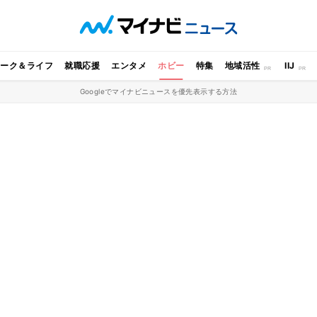
ワーク＆ライフ
就職応援
エンタメ
ホビー
特集
地域活性
IIJ
Googleでマイナビニュースを優先表示する方法