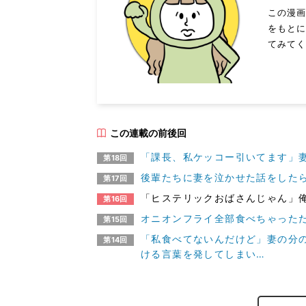
この漫
をもと
てみてく
この連載の前後回
「課長、私ケッコー引いてます」妻
第18回
後輩たちに妻を泣かせた話をしたら
第17回
「ヒステリックおばさんじゃん」俺
第16回
オニオンフライ全部食べちゃった
第15回
「私食べてないんだけど」妻の分
第14回
ける言葉を発してしまい…