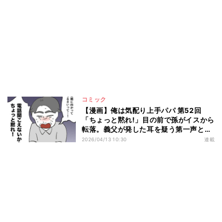
コミック
【漫画】俺は気配り上手パパ 第52回
「ちょっと黙れ!」目の前で孫がイスから
転落。義父が発した耳を疑う第一声と
は?
2026/04/13 10:30
連載