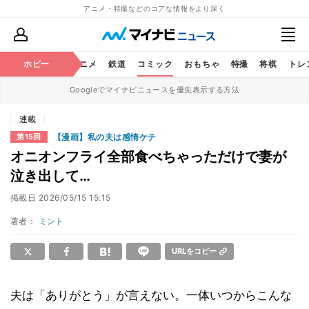
アニメ・特撮などのコアな情報をより深く
ホビー
アニメ
鉄道
コミック
おもちゃ
特撮
将棋
トレ
Googleでマイナビニュースを優先表示する方法
連載
【漫画】私の夫は感情ケチ
第15回
オニオンフライ全部食べちゃっただけで妻が
泣き出して…
掲載日
2026/05/15 15:15
著者：
ミント
URLをコピー
夫は「ありがとう」が言えない。一体いつからこんな