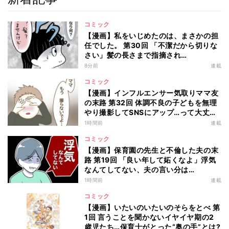
コミック
【漫画】私をいじめたのは、まさかの担
任でした。 第30回 「不潔だから切りな
さい」髪の長さまで指摘され…
8分前
連載
コミック
【漫画】インフルエンサー気取りママ友
の末路 第32回 体調不良の子どもを無理
やり撮影してSNSにアップ…って大丈
夫!?
1時間前
連載
コミック
【漫画】保育園の先生と不倫した夫の末
路 第19回 「良い年して妬くなよ」浮気
なんてしてない、夫の言い分は…
1時間前
連載
コミック
【漫画】いたいのいたいのそらをとべ 第
1回 言うことを聞かないイヤイヤ期の2
歳児たち…保育士がとった“奥の手”とは?