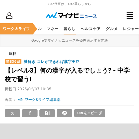
いい仕事は、いい暮らしから
ャリア
ワーク＆ライフ
ビジネススキル
マネー
暮らし
ヘルスケア
グルメ
レジャー
Googleでマイナビニュースを優先表示する方法
連載
謎解き!コレができれば漢字王!?
第836回
【レベル3】何の漢字が入るでしょう? - 中学
校で習う!
掲載日
2025/02/07 10:35
著者：
MN ワーク&ライフ編集部
URLをコピー