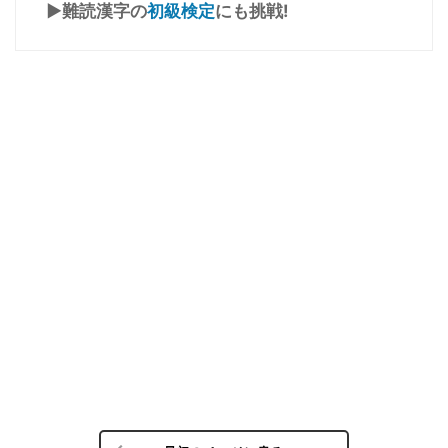
▶難読漢字の
初級検定
にも挑戦!