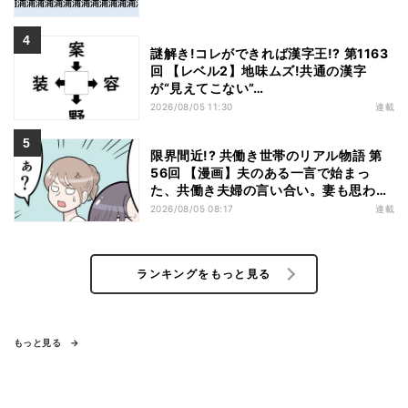
謎解き!コレができれば漢字王!? 第1163
回 【レベル2】地味ムズ!共通の漢字
が“見えてこない”…
2026/08/05 11:30
連載
限界間近!? 共働き世帯のリアル物語 第
56回 【漫画】夫のある一言で始まっ
た、共働き夫婦の言い合い。妻も思わ
ず…
2026/08/05 08:17
連載
ランキングをもっと見る
もっと見る