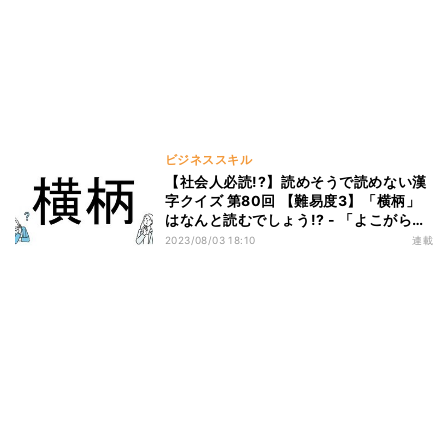
ビジネススキル
【社会人必読!?】読めそうで読めない漢
字クイズ 第80回 【難易度3】「横柄」
はなんと読むでしょう!? - 「よこがら」
は間違い!?
2023/08/03 18:10
連載