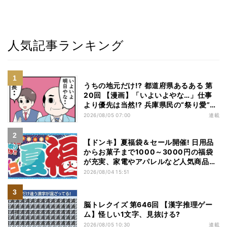
人気記事ランキング
うちの地元だけ!? 都道府県あるある 第
20回 【漫画】「いよいよやな…」仕事
より優先は当然!? 兵庫県民の“祭り愛”が
熱すぎた
2026/08/05 07:00
連載
【ドンキ】夏福袋＆セール開催! 日用品
からお菓子まで1000～3000円の福袋
が充実、家電やアパレルなど人気商品も
特価
2026/08/04 15:51
脳トレクイズ 第646回 【漢字推理ゲー
ム】怪しい1文字、見抜ける?
2026/08/05 10:30
連載