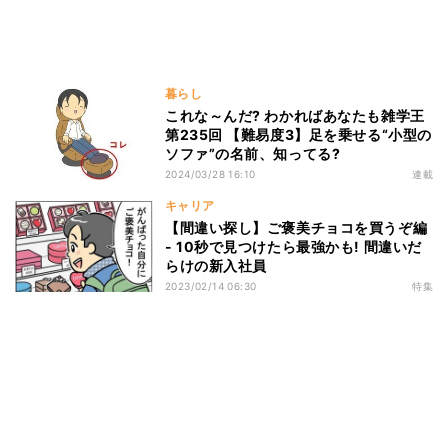
暮らし
これな～んだ? わかればあなたも雑学王
第235回 【難易度3】足を乗せる“小型の
ソファ”の名前、知ってる?
2024/03/28 16:10
連載
キャリア
【間違い探し】ご褒美チョコを買うぞ編
- 10秒で見つけたら最強かも! 間違いだ
らけの新入社員
2023/02/14 06:30
特集