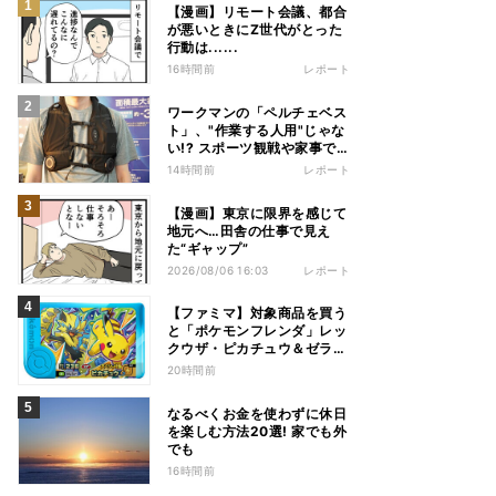
【漫画】リモート会議、都合
が悪いときにZ世代がとった
行動は......
16時間前
レポート
ワークマンの「ペルチェベス
ト」、"作業する人用"じゃな
い!? スポーツ観戦や家事で
の熱中症&冷え対策に――話
14時間前
レポート
題の商品を徹底検証
【漫画】東京に限界を感じて
地元へ…田舎の仕事で見え
た“ギャップ”
2026/08/06 16:03
レポート
【ファミマ】対象商品を買う
と「ポケモンフレンダ」レッ
クウザ・ピカチュウ＆ゼラオ
ラのスペシャルフレンダピッ
20時間前
クがもらえるキャンペーン
なるべくお金を使わずに休日
を楽しむ方法20選! 家でも外
でも
16時間前