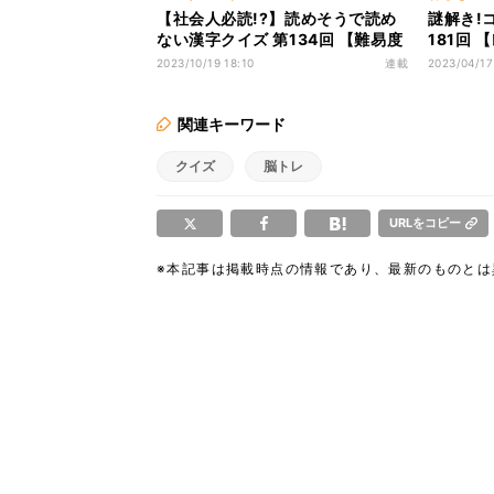
【社会人必読!?】読めそうで読め
謎解き!
ない漢字クイズ 第134回 【難易度
181回
2】なんと読むでしょう!? - 初級問
でしょう
2023/10/19 18:10
連載
2023/04/17
題が解けるかな?
場!
関連キーワード
クイズ
脳トレ
URLをコピー
※本記事は掲載時点の情報であり、最新のものと