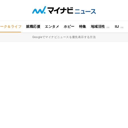
ワーク＆ライフ
就職応援
エンタメ
ホビー
特集
地域活性
IIJ
Googleでマイナビニュースを優先表示する方法