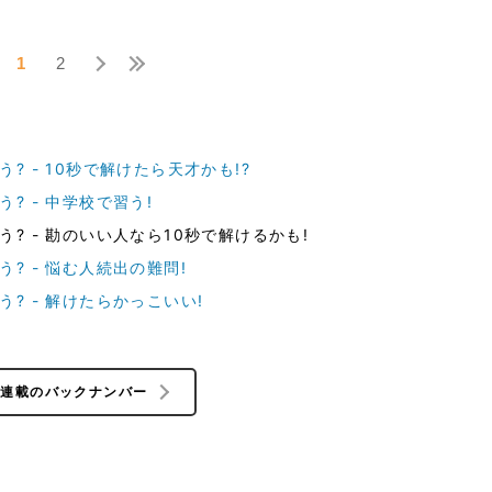
1
2
 - 10秒で解けたら天才かも!?
? - 中学校で習う!
? - 勘のいい人なら10秒で解けるかも!
? - 悩む人続出の難問!
? - 解けたらかっこいい!
の連載のバックナンバー