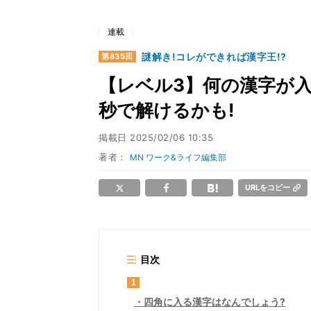
連載
謎解き!コレができれば漢字王!?
第835回
【レベル3】何の漢字が入る
秒で解けるかも!
掲載日
2025/02/06 10:35
著者：
MN ワーク&ライフ編集部
URLをコピー
目次
1
四角に入る漢字はなんでしょう?