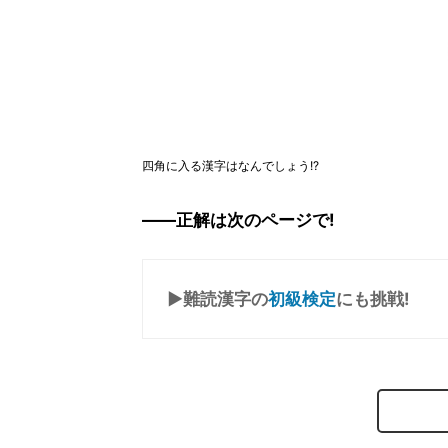
四角に入る漢字はなんでしょう!?
――正解は次のページで!
▶難読漢字の
初級検定
にも挑戦!