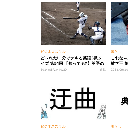
ビジネススキル
暮らし
ど～れだ! 1分でデキる英語3択ク
これな～
イズ 第51回 【知ってる?】英語の
雑学王 
野球用語にないものはどれでしょ
トの穴に
2024/08/20 10:30
連載
2023/09/20
う!?
てる?
ビジネススキル
暮らし