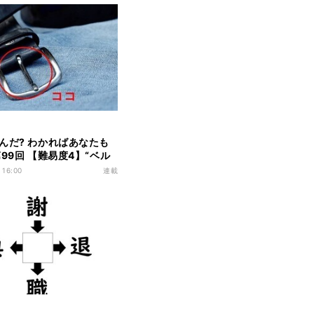
んだ? わかればあなたも
第99回 【難易度4】“ベル
差し込む棒”の名前、知っ
 16:00
連載