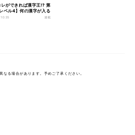
コレができれば漢字王!? 第
 【レベル4】何の漢字が入る
? - 社会人が使う熟語も登
 10:35
連載
は異なる場合があります。予めご了承ください。