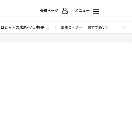
会員ページ
メニュー
はたらくの未来へ/日本HP
読者コーナー
おすすめナビ
マイナビB