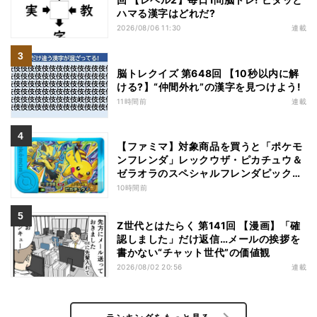
ハマる漢字はどれだ?
2026/08/06 11:30
連載
脳トレクイズ 第648回 【10秒以内に解
ける?】“仲間外れ”の漢字を見つけよう!
11時間前
連載
【ファミマ】対象商品を買うと「ポケモ
ンフレンダ」レックウザ・ピカチュウ＆
ゼラオラのスペシャルフレンダピックが
もらえるキャンペーン
10時間前
Z世代とはたらく 第141回 【漫画】「確
認しました」だけ返信…メールの挨拶を
書かない“チャット世代”の価値観
2026/08/02 20:56
連載