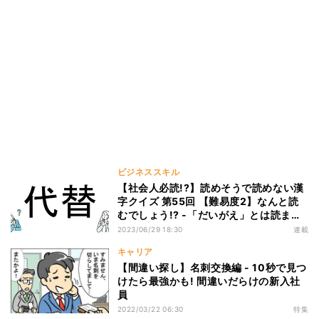
ビジネススキル
【社会人必読!?】読めそうで読めない漢
字クイズ 第55回 【難易度2】なんと読
むでしょう!? -「だいがえ」とは読まな
いの?
2023/06/29 18:30
連載
キャリア
【間違い探し】名刺交換編 - 10秒で見つ
けたら最強かも! 間違いだらけの新入社
員
2022/03/22 06:30
特集