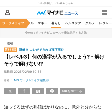
いい仕事は、いい暮らしから
ャリア
ワーク＆ライフ
ビジネススキル
マネー
暮らし
ヘルスケア
グルメ
レジャー
Googleでマイナビニュースを優先表示する方法
連載
謎解き!コレができれば漢字王!?
第838回
【レベル3】何の漢字が入るでしょう? - 解け
そうで解けない!?
掲載日
2025/02/09 10:35
著者：
MN ワーク&ライフ編集部
URLをコピー
知ってるはずの熟語ばかりなのに、意外と分からな