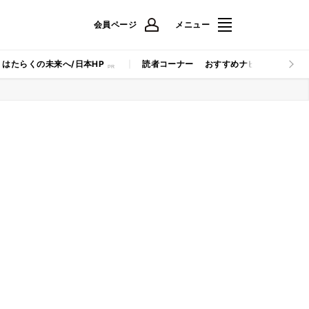
会員ページ
メニュー
はたらくの未来へ/日本HP
読者コーナー
おすすめナビ
マイナビB