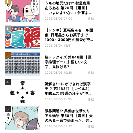
うちの地元だけ!? 都道府県
あるある 第20回 【漫画】
「いよいよやな…」仕事より
優先は当然!? 兵庫県民の“祭
2026/08/05 07:00
連載
り愛”が熱すぎた
【ドンキ】夏福袋＆セール開
催! 日用品からお菓子まで
1000～3000円の福袋が充
実、家電やアパレルなど人気
2026/08/04 15:51
商品も特価
脳トレクイズ 第646回 【漢
字推理ゲーム】怪しい1文
字、見抜ける?
2026/08/05 10:30
連載
謎解き!コレができれば漢字
王!? 第1163回 【レベル2】
地味ムズ!共通の漢字が“見え
てこない”…
2026/08/05 11:30
連載
限界間近!? 共働き世帯のリ
アル物語 第56回 【漫画】夫
のある一言で始まった、共働
き夫婦の言い合い。妻も思わ
2026/08/05 08:17
連載
ず…