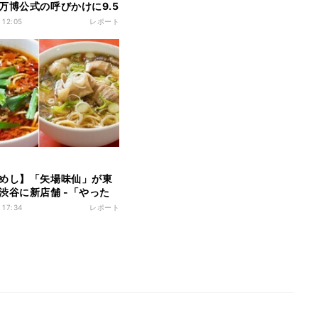
万博公式の呼びかけに9.5
 -「ダダこねてるみたい
 12:05
レポート
いw」「細胞分裂したん
かな…」
めし】「矢場味仙」が東
渋谷に新店舗 -「やった
ホルモンラーメン上陸はマ
 17:34
レポート
い、、、最高すぎる!!!!」
りがとう」とXで話題