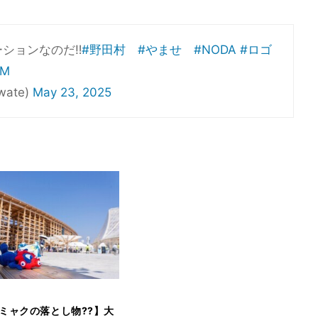
ションなのだ‼️
#野田村
#やませ
#NODA
#ロゴ
jM
ate)
May 23, 2025
ミャクの落とし物??】大