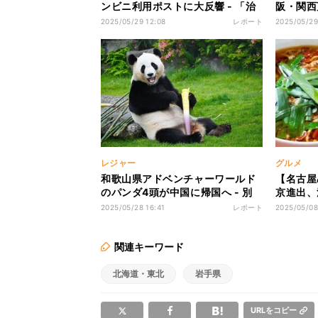
ンビニ利用ポストに大反響 - 「治
阪・関西
安良くなるし良いことしかない」
万いいね
2025/05/29 12:08
レポート
2025/05/29
「警官も納税者」「あちこち出没
でかわい
してください」の声
じゃない
レジャー
グルメ
和歌山県アドベンチャーワールド
【名古屋
のパンダ4頭が中国に帰国へ - 別
京進出、
れを惜しみつつ「思わず笑っちゃ
ー!」「
2025/05/28 16:41
レポート
2025/05/08
ったじゃんか笑」「こういう時に
ジでやば
笑わせてくれるのが大好き」とほ
「神様あ
っこりする声も
関連キーワード
北海道・東北
岩手県
URLをコピー