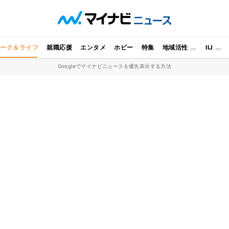
ワーク＆ライフ
就職応援
エンタメ
ホビー
特集
地域活性
IIJ
Googleでマイナビニュースを優先表示する方法