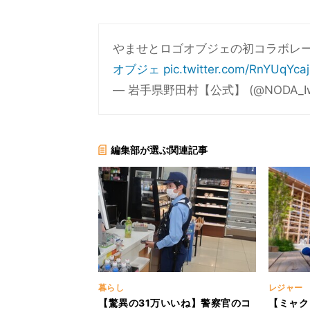
やませとロゴオブジェの初コラボレー
オブジェ
pic.twitter.com/RnYUqYca
— 岩手県野田村【公式】 (@NODA_Iw
編集部が選ぶ関連記事
暮らし
レジャー
【驚異の31万いいね】警察官のコ
【ミャク