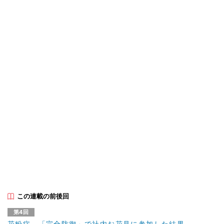
この連載の前後回
第4回
花粉症、「完全防御」で社内お花見に参加した結果…