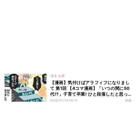
コミック
【漫画】気付けばアラフィフになりまし
て 第1回 【4コマ漫画】「いつの間に50
代!?」子育て卒業! ひと段落したと思っ
たら…
2025/07/18 06:10
連載