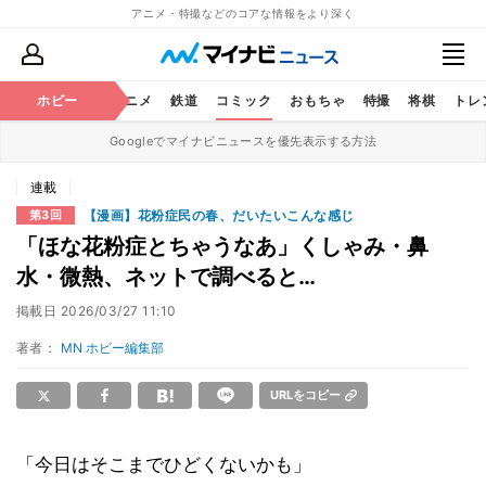
アニメ・特撮などのコアな情報をより深く
ホビー
アニメ
鉄道
コミック
おもちゃ
特撮
将棋
トレ
Googleでマイナビニュースを優先表示する方法
連載
【漫画】花粉症民の春、だいたいこんな感じ
第3回
「ほな花粉症とちゃうなあ」くしゃみ・鼻
水・微熱、ネットで調べると…
掲載日
2026/03/27 11:10
著者：
MN ホビー編集部
URLをコピー
「今日はそこまでひどくないかも」