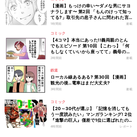
【漫画】もっけの幸い〜ダメな男にサヨ
ナラします〜 第2回 「もんのけって知っ
てる?」取引先の息子さんに問われた言
葉は…
1時間前
連載
コミック
【4コマ】本当にあった!!義両親のとん
でもエピソード 第10回 【こわっ】「何
もしなくていいから座ってて」義母の言
葉を真に受けた結果…
2時間前
連載
鉄道
ローカル線あるある? 第30回 【漫画】
観光の後…電車はまだ大丈夫?
3時間前
連載
コミック
【20～30代が選ぶ】「記憶を消しても
う一度読みたい」マンガランキング! 2位
『進撃の巨人』僅差で1位に選ばれたの
は?
4時間前
レポート