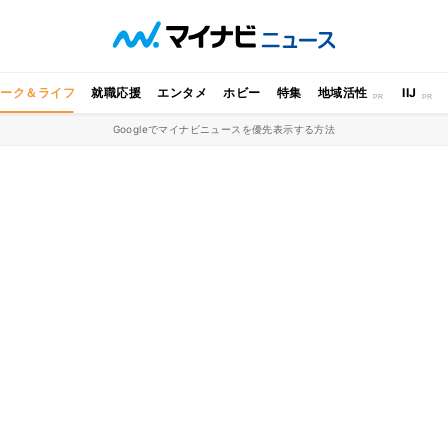
ワーク＆ライフ
就職応援
エンタメ
ホビー
特集
地域活性
IIJ
Googleでマイナビニュースを優先表示する方法