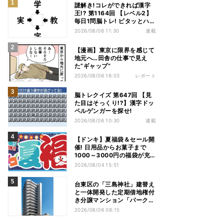
謎解き!コレができれば漢字
王!? 第1164回 【レベル2】
毎日1問脳トレ! ピタッとハマ
る漢字はどれだ?
2026/08/06 11:30
連載
【漫画】東京に限界を感じて
地元へ…田舎の仕事で見え
た“ギャップ”
2026/08/06 16:03
レポート
脳トレクイズ 第647回 【見
た目はそっくり!?】漢字ドッ
ペルゲンガーを探せ!
2026/08/06 10:30
連載
【ドンキ】夏福袋＆セール開
催! 日用品からお菓子まで
1000～3000円の福袋が充
実、家電やアパレルなど人気
2026/08/04 15:51
商品も特価
台東区の「三島神社」建替え
と一体開発した定期借地権付
き分譲マンション「パークホ
ームズ入谷」竣工
2026/08/06 08:15