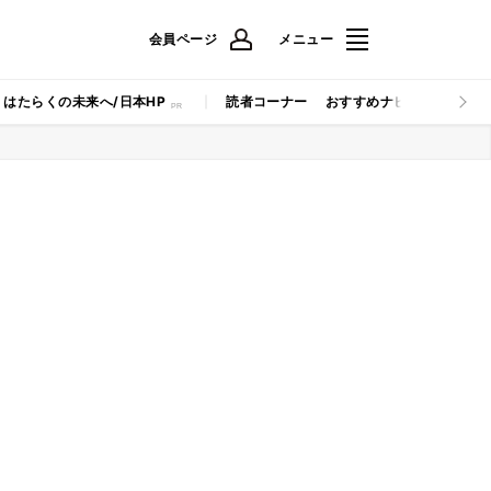
会員ページ
メニュー
はたらくの未来へ/日本HP
読者コーナー
おすすめナビ
マイナビB