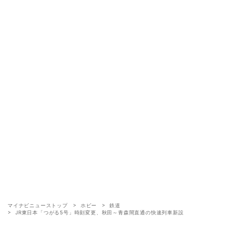
マイナビニューストップ
ホビー
鉄道
JR東日本「つがる5号」時刻変更、秋田～青森間直通の快速列車新設