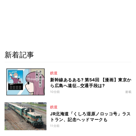
新着記事
鉄道
新幹線あるある? 第54回 【漫画】東京か
ら広島へ遠征…交通手段は?
10分前
連載
鉄道
JR北海道「くしろ湿原ノロッコ号」ラス
トラン、記念ヘッドマークも
11分前