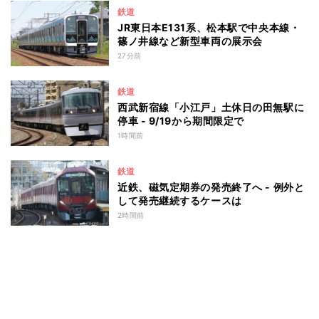
鉄道
JR東日本E131系、松本駅で中央本線・
篠ノ井線など新型車両の展示会
27分前
鉄道
西武新宿線「小江戸」土休日の田無駅に
停車 - 9/19から期間限定で
1時間前
鉄道
近鉄、磁気定期券の発売終了へ - 例外と
して発売継続するケースは
2時間前