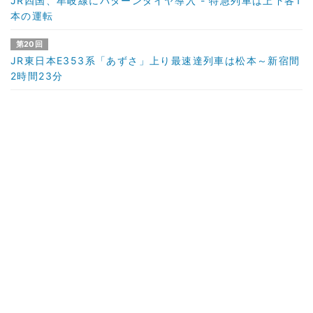
JR四国、牟岐線にパターンダイヤ導入 - 特急列車は上下各1
本の運転
第20回
JR東日本E353系「あずさ」上り最速達列車は松本～新宿間
2時間23分