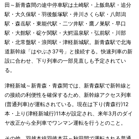
田～新青森間の途中停車駅は土崎駅・上飯島駅・追分
駅・大久保駅・羽後飯塚駅・井川さくら駅・八郎潟
駅・森岳駅・東能代駅・二ツ井駅・鷹ノ巣駅・早口
駅・大館駅・碇ケ関駅・大鰐温泉駅・弘前駅・川部
駅・北常盤駅・浪岡駅・津軽新城駅。新青森駅で北海
道新幹線「はやぶさ37号」と接続する。快速列車の新
設に合わせ、下り列車の一部見直しも予定されてい
る。
津軽新城～新青森・青森間では、新青森駅で新幹線と
の接続の利便性を確保するため、新幹線アクセス列車
(普通列車)が運転されている。現在は下り(青森行)12
本・上り(津軽新城行)11本が設定され、来年3月のダイ
ヤ改正から全列車でワンマン運転を行うとのこと。
その他、羽越本線羽後本荘～秋田間で運転される普通