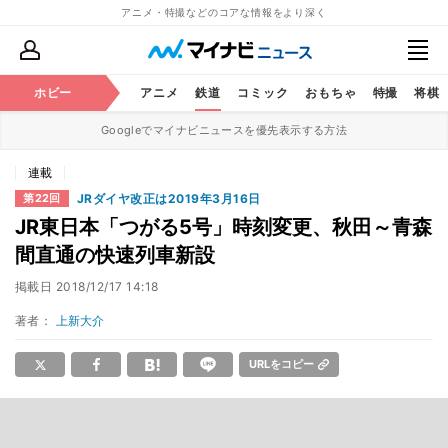
アニメ・特撮などのコアな情報をより深く
ホビー
アニメ
鉄道
コミック
おもちゃ
特撮
将棋
Googleでマイナビニュースを優先表示する方法
連載
JRダイヤ改正は2019年3月16日
第22回
JR東日本「つがる5号」時刻変更、秋田～青森
間直通の快速列車新設
掲載日
2018/12/17 14:18
著者：
上新大介
URLをコピー