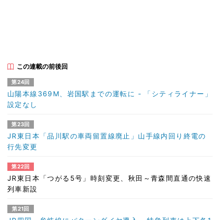
この連載の前後回
第24回
山陽本線369M、岩国駅までの運転に - 「シティライナー」
設定なし
第23回
JR東日本「品川駅の車両留置線廃止」山手線内回り終電の
行先変更
第22回
JR東日本「つがる5号」時刻変更、秋田～青森間直通の快速
列車新設
第21回