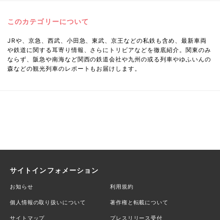
このカテゴリーについて
JRや、京急、西武、小田急、東武、京王などの私鉄も含め、最新車両
や鉄道に関する耳寄り情報、さらにトリビアなどを徹底紹介。関東のみ
ならず、阪急や南海など関西の鉄道会社や九州の或る列車やゆふいんの
森などの観光列車のレポートもお届けします。
サイトインフォメーション
お知らせ
利用規約
個人情報の取り扱いについて
著作権と転載について
サイトマップ
プレスリリース受付