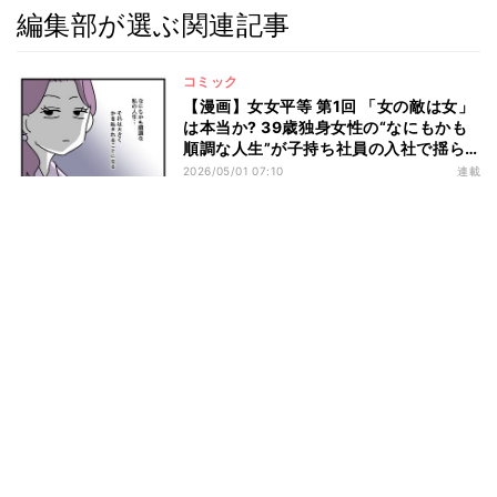
編集部が選ぶ関連記事
コミック
【漫画】女女平等 第1回 「女の敵は女」
は本当か? 39歳独身女性の“なにもかも
順調な人生”が子持ち社員の入社で揺ら
ぎ始める――
2026/05/01 07:10
連載