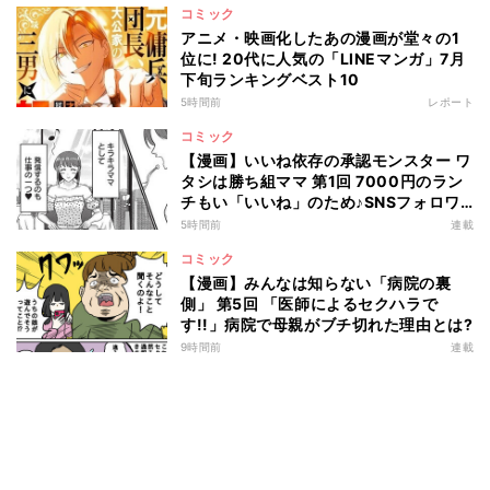
コミック
アニメ・映画化したあの漫画が堂々の1
位に! 20代に人気の「LINEマンガ」7月
下旬ランキングベスト10
5時間前
レポート
コミック
【漫画】いいね依存の承認モンスター ワ
タシは勝ち組ママ 第1回 7000円のラン
チもい「いいね」のため♪SNSフォロワ
ー2万人の"キラキラママ"の生活とは?
5時間前
連載
コミック
【漫画】みんなは知らない「病院の裏
側」 第5回 「医師によるセクハラで
す!!」病院で母親がブチ切れた理由とは?
9時間前
連載