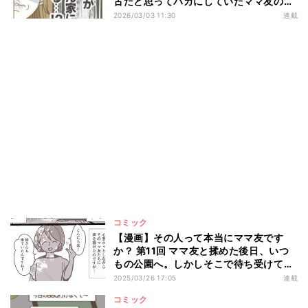
古だと思ってバカにしていたママ友の家
がまさか…
2026/03/03 11:30
連載
コミック
【漫画】その人って本当にママ友です
か？ 第11回 ママ友と揉めた後日、いつ
もの公園へ。しかしそこで待ち受けてい
たのは――?
2025/03/26 17:05
連載
コミック