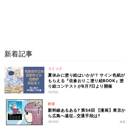
新着記事
コミック
夏休みに塗り絵はいかが？ サイン色紙が
もらえる『佐倉おりこ塗り絵BOOK』塗
り絵コンテストが8月7日より開催
1時間前
鉄道
新幹線あるある? 第54回 【漫画】東京か
ら広島へ遠征…交通手段は?
3時間前
連載