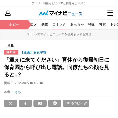
アニメ・特撮などのコアな情報をより深く
ホビー
アニメ
鉄道
コミック
おもちゃ
特撮
将棋
トレ
Googleでマイナビニュースを優先表示する方法
連載
【漫画】女女平等
第41回
「迎えに来てください」育休から復帰初日に
保育園から呼び出し電話。同僚たちの顔を見
ると…?
掲載日
2026/06/10 07:10
著者：
もち
URLをコピー