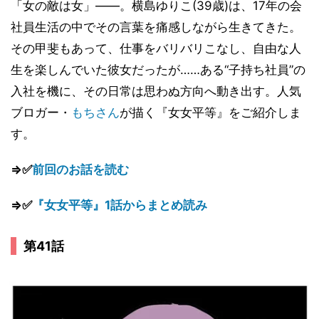
「女の敵は女」――。横島ゆりこ(39歳)は、17年の会
社員生活の中でその言葉を痛感しながら生きてきた。
その甲斐もあって、仕事をバリバリこなし、自由な人
生を楽しんでいた彼女だったが……ある“子持ち社員”の
入社を機に、その日常は思わぬ方向へ動き出す。人気
ブロガー・
もちさん
が描く『女女平等』をご紹介しま
す。
⇒✅
前回のお話を読む
⇒✅
『女女平等』1話からまとめ読み
第41話