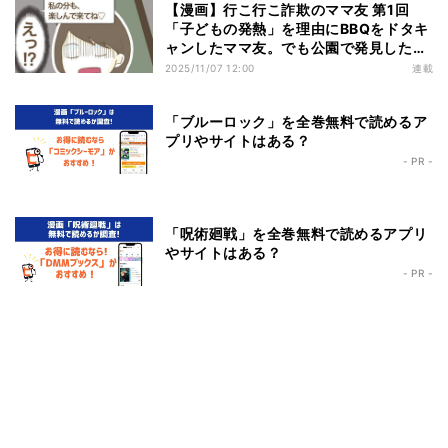
【漫画】行こ行こ詐欺のママ友 第1回
「子どもの発熱」を理由にBBQをドタキ
ャンしたママ友。でも公園で発見したの
は…!?
2025/11/07 12:00
連載
「ブルーロック」を全巻無料で読めるア
プリやサイトはある？
- PR -
「呪術廻戦」を全巻無料で読めるアプリ
やサイトはある？
- PR -