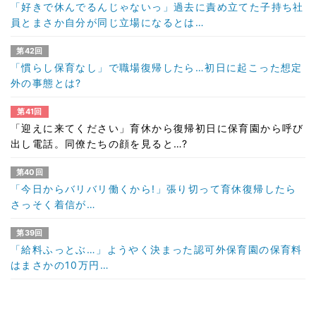
「好きで休んでるんじゃないっ」過去に責め立てた子持ち社
員とまさか自分が同じ立場になるとは…
第42回
「慣らし保育なし」で職場復帰したら…初日に起こった想定
外の事態とは?
第41回
「迎えに来てください」育休から復帰初日に保育園から呼び
出し電話。同僚たちの顔を見ると…?
第40回
「今日からバリバリ働くから!」張り切って育休復帰したら
さっそく着信が…
第39回
「給料ふっとぶ…」ようやく決まった認可外保育園の保育料
はまさかの10万円…