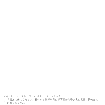
マイナビニューストップ
ホビー
コミック
「迎えに来てください」育休から復帰初日に保育園から呼び出し電話。同僚たち
の顔を見ると…?