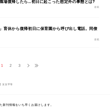
職場復帰したら…初日に起こった想定外の事態とは?
連載
」育休から復帰初日に保育園から呼び出し電話。同僚
連載
1
2
3
】女女平等
た新刊情報をいち早くお届けします。