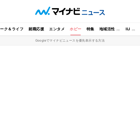
ワーク＆ライフ
就職応援
エンタメ
ホビー
特集
地域活性
IIJ
Googleでマイナビニュースを優先表示する方法