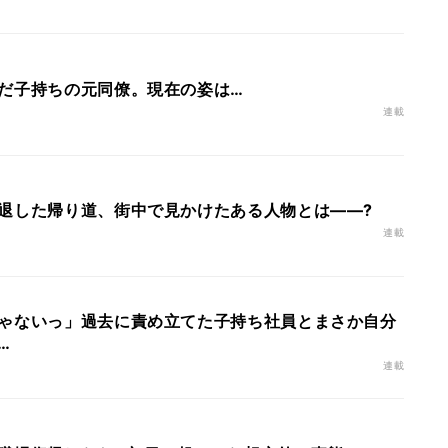
だ子持ちの元同僚。現在の姿は…
連載
退した帰り道、街中で見かけたある人物とは――?
連載
ゃないっ」過去に責め立てた子持ち社員とまさか自分
…
連載