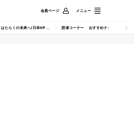
会員ページ
メニュー
はたらくの未来へ/日本HP
読者コーナー
おすすめナビ
マイナビB