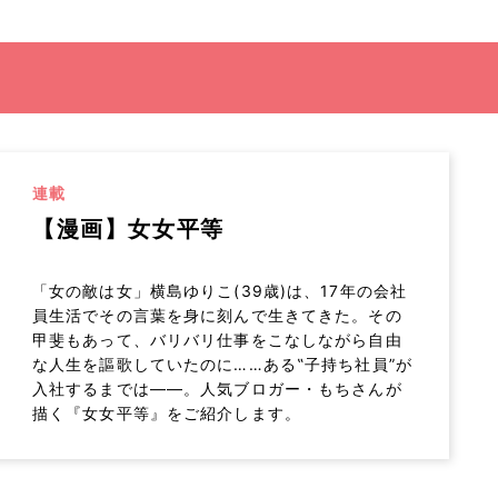
連載
【漫画】女女平等
「女の敵は女」横島ゆりこ(39歳)は、17年の会社
員生活でその言葉を身に刻んで生きてきた。その
甲斐もあって、バリバリ仕事をこなしながら自由
な人生を謳歌していたのに……ある‟子持ち社員”が
入社するまでは――。人気ブロガー・もちさんが
描く『女女平等』をご紹介します。